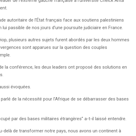
leader de l’extrême gauche française à l’université Cheick Anta
ent.
e autoritaire de l’État français face aux soutiens palestiniens
on lui passible de nos jours d’une poursuite judiciaire en France.
Diop, plusieurs autres sujets furent abordés par les deux hommes
s divergences sont apparues sur la question des couples
emple.
l de la conférence, les deux leaders ont proposé des solutions en
ts.
 aussi évoquées.
parlé de la nécessité pour l’Afrique de se débarrasser des bases
 occupé par des bases militaires étrangères’’ a-t-il laissé entendre.
au-delà de transformer notre pays, nous avons un continent à