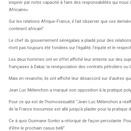
inspirer par notre capacité à faire des responsabilités qui nous
Africains».
Sur les relations Afrique-France, il fait observer que ces derniè
continent africain’’.
Le chef du gouvernement sénégalais a plaidé pour des relations é
n’ont pas toujours été fondées sur l’égalité, l’équité et le respec
Les deux hommes ont en effet affiché leur entente sur des sujets 
françaises à Dakar, la renégociation des contrats pétroliers ou 
Mais en revanche, ils ont affiché leur désaccord sur d’autres qu
Jean Luc Mélenchon a marqué son opposition à la pratique po
Pour ce qui est de l’homosexualité ‘’Jean-Luc Mélenchon a réa
de la France insoumise est allé jusqu’à plaider pour la pratiqu
Ce à quoi Ousmane Sonko a rétorqué de façon percutante. Pour l
d’être le prochain casus belli’’.