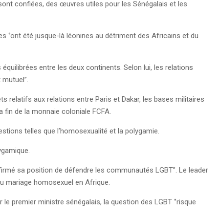
 sont confiées, des œuvres utiles pour les Sénégalais et les
res ‘’ont été jusque-là léonines au détriment des Africains et du
quilibrées entre les deux continents. Selon lui, les relations
t mutuel’’.
relatifs aux relations entre Paris et Dakar, les bases militaires
la fin de la monnaie coloniale FCFA.
estions telles que l’homosexualité et la polygamie.
lygamique.
ffirmé sa position de défendre les communautés LGBT”. Le leader
e du mariage homosexuel en Afrique.
e premier ministre sénégalais, la question des LGBT ‘’risque