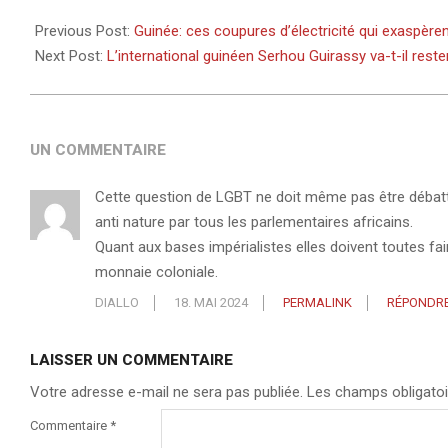
2024-
05-
Previous Post:
Guinée: ces coupures d’électricité qui exaspèren
18
Next Post:
L’international guinéen Serhou Guirassy va-t-il reste
UN COMMENTAIRE
Cette question de LGBT ne doit même pas être débattu s
anti nature par tous les parlementaires africains.
Quant aux bases impérialistes elles doivent toutes fair
monnaie coloniale.
DIALLO
18. MAI 2024
PERMALINK
RÉPONDR
LAISSER UN COMMENTAIRE
Votre adresse e-mail ne sera pas publiée.
Les champs obligatoi
Commentaire
*