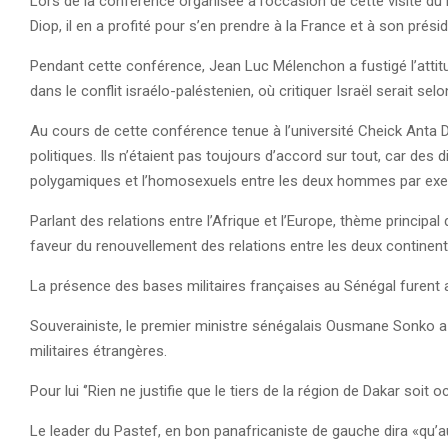
Lors de la conférence organisée à l’occasion de cette visite du 
Diop, il en a profité pour s’en prendre à la France et à son présid
Pendant cette conférence, Jean Luc Mélenchon a fustigé l’attitud
dans le conflit israélo-paléstenien, où critiquer Israël serait sel
Au cours de cette conférence tenue à l’université Cheick Anta 
politiques. Ils n’étaient pas toujours d’accord sur tout, car de
polygamiques et l’homosexuels entre les deux hommes par ex
Parlant des relations entre l’Afrique et l’Europe, thème principa
faveur du renouvellement des relations entre les deux continen
La présence des bases militaires françaises au Sénégal furent
Souverainiste, le premier ministre sénégalais Ousmane Sonko a 
militaires étrangères.
Pour lui ‘’Rien ne justifie que le tiers de la région de Dakar soit
Le leader du Pastef, en bon panafricaniste de gauche dira «qu’