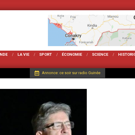
Votre Magarzine d'act
ONDE
LA VIE
SPORT
ÉCONOMIE
SCIENCE
HISTORI
Annonce: ce soir sur radio Guinée