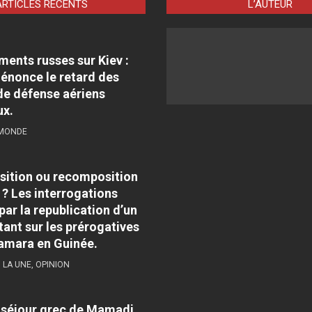
ARTICLES RÉCENTS
L’AUTEUR
nts russes sur Kiev :
énonce le retard des
e défense aériens
ux.
 MONDE
sition ou recomposition
 ? Les interrogations
par la republication d’un
tant sur les prérogatives
amara en Guinée.
,
LA UNE
,
OPINION
e séjour grec de Mamadi