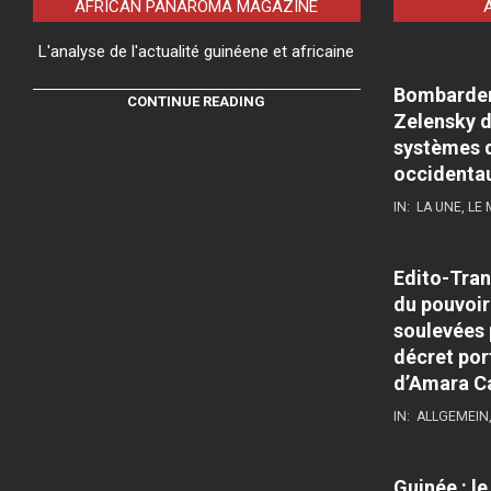
AFRICAN PANAROMA MAGAZINE
L'analyse de l'actualité guinéene et africaine
Bombardeme
CONTINUE READING
Zelensky d
systèmes d
occidenta
IN:
LA UNE
,
LE
Edito-Tran
du pouvoir
soulevées 
décret por
d’Amara C
IN:
ALLGEMEIN
Guinée : l