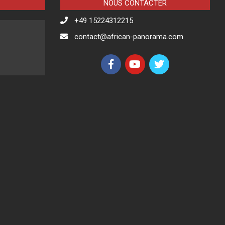
NOUS CONTACTER
+49 15224312215
contact@african-panorama.com