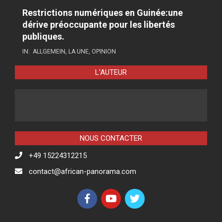
Restrictions numériques en Guinée:une
dérive préoccupante pour les libertés
publiques.
IN:
ALLGEMEIN
,
LA UNE
,
OPINION
L’AUTEUR
NOUS CONTACTER
+49 15224312215
contact@african-panorama.com