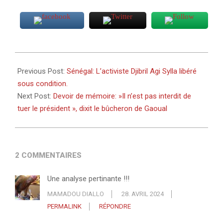
2024-
04-
Previous Post:
Sénégal: L’activiste Djibril Agi Sylla libéré
28
sous condition.
Next Post:
Devoir de mémoire: »Il n’est pas interdit de
tuer le président », dixit le bûcheron de Gaoual
2 COMMENTAIRES
Une analyse pertinante !!!
MAMADOU DIALLO
28. AVRIL 2024
PERMALINK
RÉPONDRE