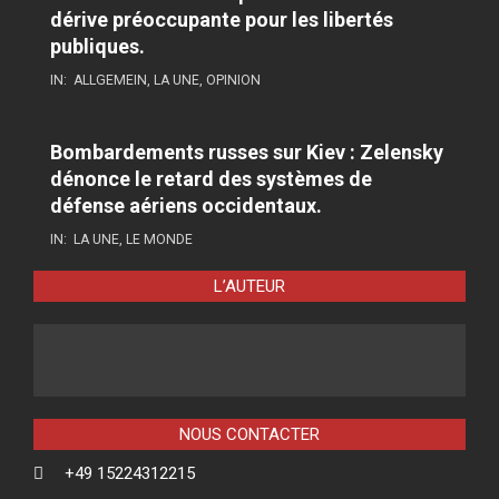
dérive préoccupante pour les libertés
publiques.
IN:
ALLGEMEIN
,
LA UNE
,
OPINION
Bombardements russes sur Kiev : Zelensky
dénonce le retard des systèmes de
défense aériens occidentaux.
IN:
LA UNE
,
LE MONDE
L’AUTEUR
NOUS CONTACTER
+49 15224312215