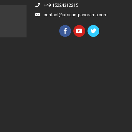
+49 15224312215
contact@african-panorama.com