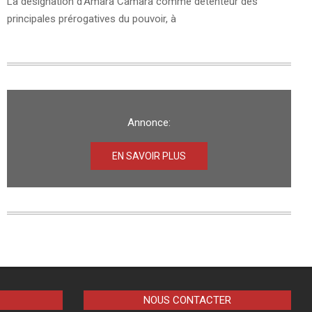
La désignation d’Amara Camara comme détenteur des
principales prérogatives du pouvoir, à
Annonce:
EN SAVOIR PLUS
NOUS CONTACTER