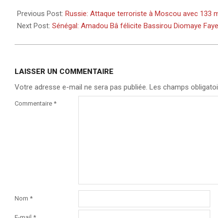
2024-
03-
Previous Post:
Russie: Attaque terroriste à Moscou avec 133 
24
Next Post:
Sénégal: Amadou Bâ félicite Bassirou Diomaye Faye 
LAISSER UN COMMENTAIRE
Votre adresse e-mail ne sera pas publiée.
Les champs obligatoi
Commentaire
*
Nom
*
E-mail
*