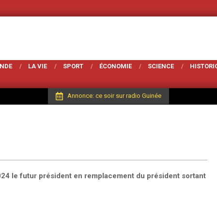
Votre Magarzine 
ONDE
LA VIE
SPORT
ÉCONOMIE
SCIENCE
HISTORI
Annonce: ce soir sur radio Guinée
024 le futur président en remplacement du président sortant
.