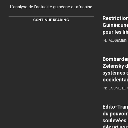
L'analyse de l'actualité guinéene et africaine
Restrictio
CONTINUE READING
Guinée:une
pour les li
IN:
ALLGEMEIN
Bombardeme
Zelensky d
systèmes d
occidenta
IN:
LA UNE
,
LE
Edito-Tran
du pouvoir
soulevées 
décret por