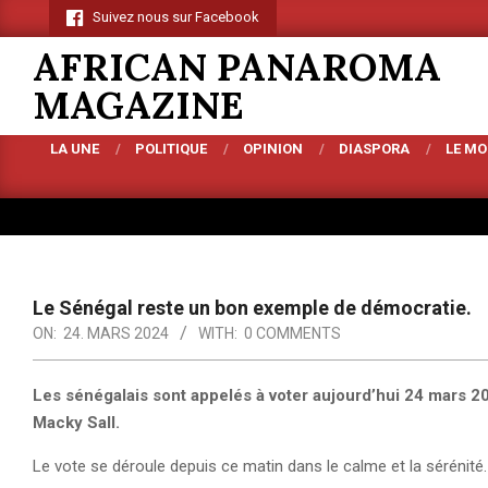
Skip
Suivez nous sur Facebook
to
AFRICAN PANAROMA
content
MAGAZINE
LA UNE
POLITIQUE
OPINION
DIASPORA
LE M
Primary
Navigation
Menu
Le Sénégal reste un bon exemple de démocratie.
ON:
24. MARS 2024
WITH:
0 COMMENTS
Les sénégalais sont appelés à voter aujourd’hui 24 mars 2
Macky Sall.
Le vote se déroule depuis ce matin dans le calme et la sérénité