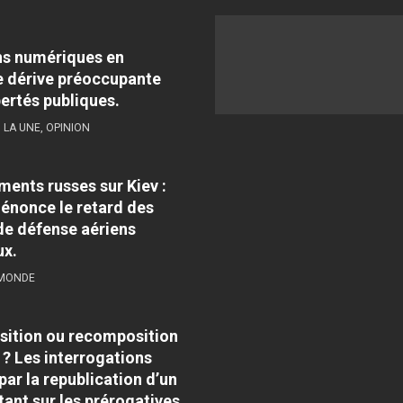
ns numériques en
 dérive préoccupante
bertés publiques.
,
LA UNE
,
OPINION
nts russes sur Kiev :
énonce le retard des
e défense aériens
ux.
 MONDE
sition ou recomposition
 ? Les interrogations
par la republication d’un
tant sur les prérogatives