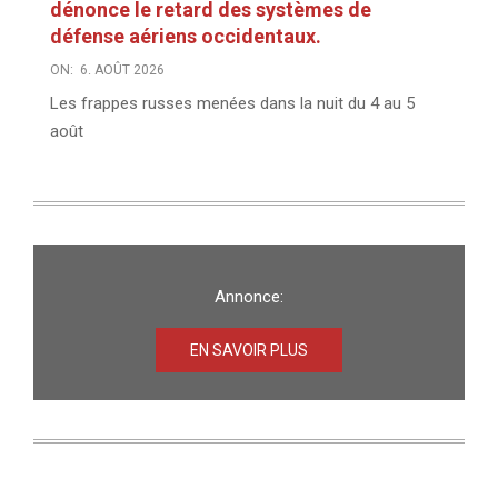
dénonce le retard des systèmes de
défense aériens occidentaux.
ON:
6. AOÛT 2026
Les frappes russes menées dans la nuit du 4 au 5
août
Annonce:
EN SAVOIR PLUS