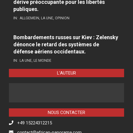
dérive préoccupante pour les libertés
publiques.
IN:
ALLGEMEIN
,
LA UNE
,
OPINION
Bombardements russes sur Kiev : Zelensky
dénonce le retard des systèmes de
défense aériens occidentaux.
IN:
LA UNE
,
LE MONDE
L’AUTEUR
NOUS CONTACTER
+49 15224312215
contact@african-panorama.com