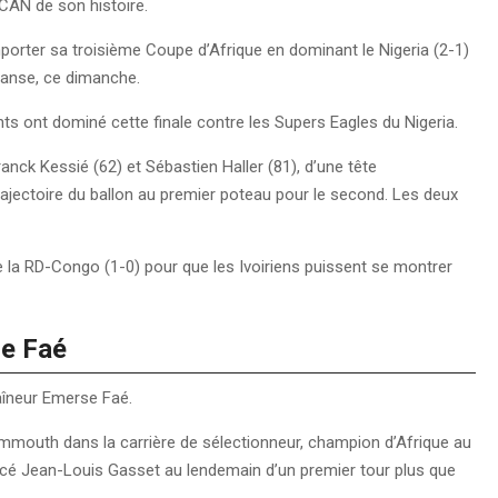
 CAN de son histoire.
emporter sa troisième Coupe d’Afrique en dominant le Nigeria (2-1)
ranse, ce dimanche.
ts ont dominé cette finale contre les Supers Eagles du Nigeria.
ranck Kessié (62) et Sébastien Haller (81), d’une tête
trajectoire du ballon au premier poteau pour le second. Les deux
tre la RD-Congo (1-0) pour que les Ivoiriens puissent se montrer
se Faé
traîneur Emerse Faé.
ammouth dans la carrière de sélectionneur, champion d’Afrique au
é Jean-Louis Gasset au lendemain d’un premier tour plus que