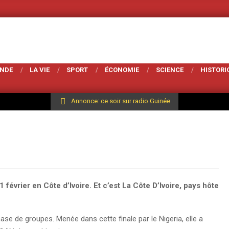
Votre Magarzine d'actualité et d analyse sur 
ONDE
LA VIE
SPORT
ÉCONOMIE
SCIENCE
HISTORI
Annonce: ce soir sur radio Guinée
février en Côte d’Ivoire. Et c’est La Côte D’Ivoire, pays hôte
 phase de groupes. Menée dans cette finale par le Nigeria, elle a