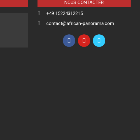
NOUS CONTACTER
+49 15224312215
contact@african-panorama.com