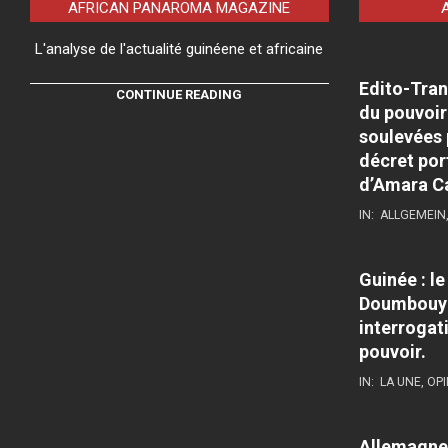
AFRICAN PANAROMA MAGAZINE
L'analyse de l'actualité guinéene et africaine
Edito-Tran
CONTINUE READING
du pouvoir
soulevées 
décret por
d’Amara C
IN:
ALLGEMEIN
Guinée : l
Doumbouya
interrogati
pouvoir.
IN:
LA UNE
,
OPI
Allemagne 