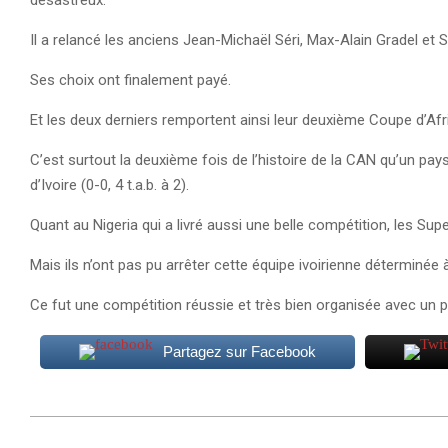
désastreux.
Il a relancé les anciens Jean-Michaël Séri, Max-Alain Gradel et 
Ses choix ont finalement payé.
Et les deux derniers remportent ainsi leur deuxième Coupe d’Afr
C’est surtout la deuxième fois de l’histoire de la CAN qu’un pay
d’Ivoire (0-0, 4 t.a.b. à 2).
Quant au Nigeria qui a livré aussi une belle compétition, les Sup
Mais ils n’ont pas pu arrêter cette équipe ivoirienne déterminée
Ce fut une compétition réussie et très bien organisée avec un p
Partagez sur Facebook
2024-