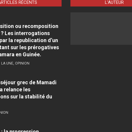
ARTICLES RÉCENTS
L’AUTEUR
sition ou recomposition
 ? Les interrogations
par la republication d’un
tant sur les prérogatives
amara en Guinée.
,
LA UNE
,
OPINION
e séjour grec de Mamadi
 relance les
ons sur la stabilité du
NION
: la progression