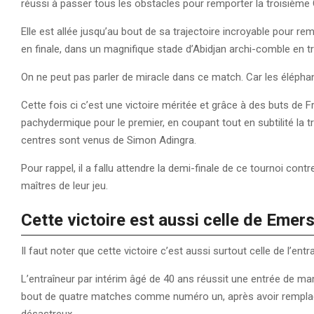
réussi à passer tous les obstacles pour remporter la troisième
Elle est allée jusqu’au bout de sa trajectoire incroyable pour r
en finale, dans un magnifique stade d’Abidjan archi-comble en t
On ne peut pas parler de miracle dans ce match. Car les éléphan
Cette fois ci c’est une victoire méritée et grâce à des buts de F
pachydermique pour le premier, en coupant tout en subtilité la 
centres sont venus de Simon Adingra.
Pour rappel, il a fallu attendre la demi-finale de ce tournoi con
maîtres de leur jeu.
Cette victoire est aussi celle de Emer
Il faut noter que cette victoire c’est aussi surtout celle de l’en
L’entraîneur par intérim âgé de 40 ans réussit une entrée de m
bout de quatre matches comme numéro un, après avoir remplac