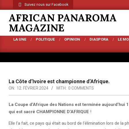
Skip
Suivez nous sur Facebook
to
AFRICAN PANAROMA
content
MAGAZINE
LA UNE
POLITIQUE
OPINION
DIASPORA
LE M
Primary
Navigation
Menu
La Côte d’Ivoire est championne d’Afrique.
ON:
12. FÉVRIER 2024
WITH:
0 COMMENTS
La Coupe d’Afrique des Nations est terminée aujourd’hui 11 
qui est sacré CHAMPIONNE D’AFRIQUE
!
Elle l’a fait, ce pays qui était au bord de l’élimination lors de la