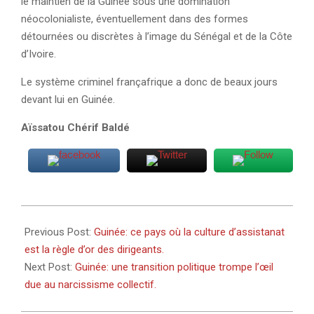
le maintien de la Guinée sous une domination
néocolonialiste, éventuellement dans des formes
détournées ou discrètes à l’image du Sénégal et de la Côte
d’Ivoire.
Le système criminel françafrique a donc de beaux jours
devant lui en Guinée.
Aïssatou Chérif Baldé
2023-
12-
Previous Post:
Guinée: ce pays où la culture d’assistanat
24
est la règle d’or des dirigeants.
Next Post:
Guinée: une transition politique trompe l’œil
due au narcissisme collectif.