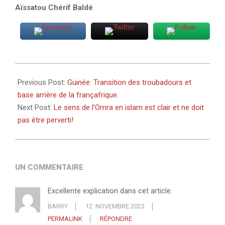
Aïssatou Chérif Baldé
2023-
11-
Previous Post:
Guinée: Transition des troubadours et
12
base arrière de la françafrique.
Next Post:
Le sens de l’Omra en islam est clair et ne doit
pas être perverti!
UN COMMENTAIRE
Excellente explication dans cet article.
BARRY
12. NOVEMBRE 2023
PERMALINK
RÉPONDRE