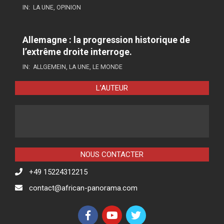
IN:
LA UNE
,
OPINION
Allemagne : la progression historique de
l’extrême droite interroge.
IN:
ALLGEMEIN
,
LA UNE
,
LE MONDE
L’AUTEUR
NOUS CONTACTER
+49 15224312215
contact@african-panorama.com