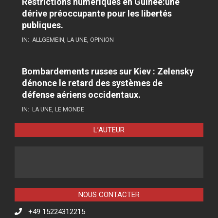
Restrictions numériques en Guinée:une
dérive préoccupante pour les libertés
publiques.
IN:
ALLGEMEIN
,
LA UNE
,
OPINION
Bombardements russes sur Kiev : Zelensky
dénonce le retard des systèmes de
défense aériens occidentaux.
IN:
LA UNE
,
LE MONDE
L’AUTEUR
NOUS CONTACTER
+49 15224312215