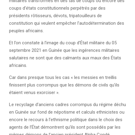
militaires transformés en des tas de coups ou encore des
coups d’états constitutionnels perpétrés par des
présidents rôtisseurs, dévots, tripatouilleurs de
constitution qui veulent empêcher l’autodétermination des
peuples africains.
Et l’on constate à l’image du coup d’État militaire du 05
septembre 2021 en Guinée que les ingérences militaires
salutaires ne sont que des calmants aux maux des États
africains.
Car dans presque tous les cas « les messies en treillis
finissent plus corrompus que les démons de civils qu’ils
étaient venus exorciser ».
Le recyclage d’anciens cadres corrompus du régime déchu
en Guinée sur fond de népotisme et calculs ethnicistes ou
encore le recours à l’ethnisme politique dans le choix des
agents de l’État démontrent qu’ils sont possédés par les
mêmes démons de l’ancien président Alpha Condé.