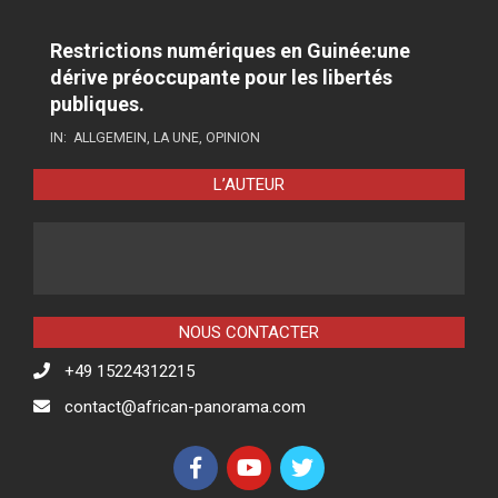
Restrictions numériques en Guinée:une
dérive préoccupante pour les libertés
publiques.
IN:
ALLGEMEIN
,
LA UNE
,
OPINION
L’AUTEUR
NOUS CONTACTER
+49 15224312215
contact@african-panorama.com