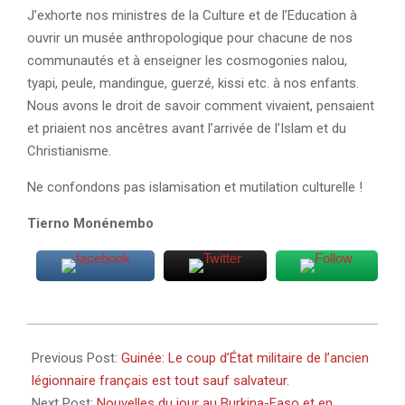
J’exhorte nos ministres de la Culture et de l’Education à
ouvrir un musée anthropologique pour chacune de nos
communautés et à enseigner les cosmogonies nalou,
tyapi, peule, mandingue, guerzé, kissi etc. à nos enfants.
Nous avons le droit de savoir comment vivaient, pensaient
et priaient nos ancêtres avant l’arrivée de l’Islam et du
Christianisme.
Ne confondons pas islamisation et mutilation culturelle !
Tierno Monénembo
2023-
03-
Previous Post:
Guinée: Le coup d’État militaire de l’ancien
27
légionnaire français est tout sauf salvateur.
Next Post:
Nouvelles du jour au Burkina-Faso et en