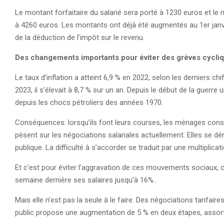
Le montant forfaitaire du salarié sera porté à 1230 euros et l
à 4260 euros. Les montants ont déjà été augmentés au 1er janvier 
de la déduction de l’impôt sur le revenu.
Des changements importants pour éviter des grèves cycli
Le taux d’inflation a atteint 6,9 % en 2022, selon les derniers chif
2023, il s’élevait à 8,7 % sur un an. Depuis le début de la guerre 
depuis les chocs pétroliers des années 1970.
Conséquences: lorsqu’ils font leurs courses, les ménages const
pèsent sur les négociations salariales actuellement. Elles se d
publique. La difficulté à s’accorder se traduit par une multipl
Et c’est pour éviter l’aggravation de ces mouvements sociaux, 
semaine dernière ses salaires jusqu’à 16%..
Mais elle n’est pas la seule à le faire. Des négociations tarifai
public propose une augmentation de 5 % en deux étapes, assortie