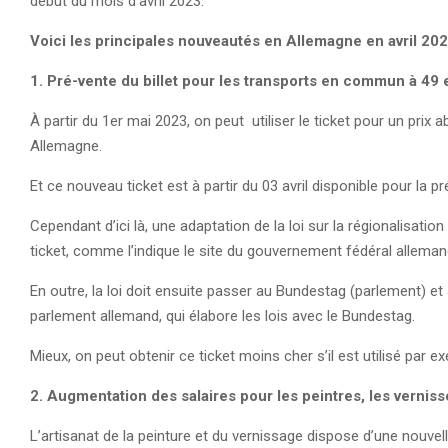
début du mois d’avril 2023.
Voici les principales nouveautés en Allemagne en avril 20
1. Pré-vente du billet pour les transports en commun à 49 
À partir du 1er mai 2023, on peut utiliser le ticket pour un pr
Allemagne.
Et ce nouveau ticket est à partir du 03 avril disponible pour la p
Cependant d’ici là, une adaptation de la loi sur la régionalisati
ticket, comme l’indique le site du gouvernement fédéral allema
En outre, la loi doit ensuite passer au Bundestag (parlement) e
parlement allemand, qui élabore les lois avec le Bundestag.
Mieux, on peut obtenir ce ticket moins cher s’il est utilisé par e
2. Augmentation des salaires pour les peintres, les verniss
L’artisanat de la peinture et du vernissage dispose d’une nouvell