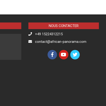
NOUS CONTACTER
+49 15224312215
contact@african-panorama.com