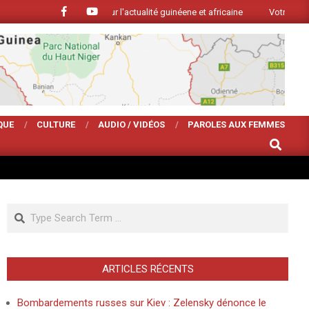
alité et d analyse sur l'actualité guinéene et africaine
Votre Magarzine d'
QUE
CULTURE
AUDIO / VIDÉOS
PAROLES AUX FEMMES
SEARCH
Search
ARTICLES RÉCENTS
Bombardements russes sur Kiev : Zelensky dénonce le