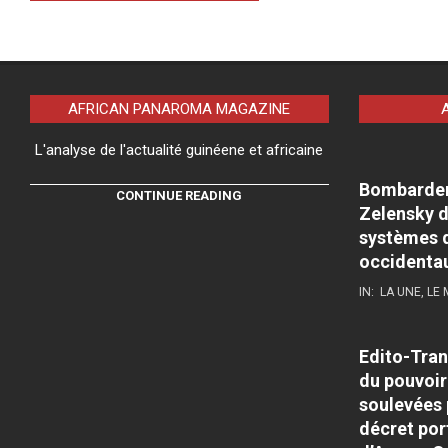
AFRICAN PANAROMA MAGAZINE
L'analyse de l'actualité guinéene et africaine
Bombardeme
CONTINUE READING
Zelensky d
systèmes d
occidenta
IN:
LA UNE
,
LE
Edito-Tran
du pouvoir
soulevées 
décret por