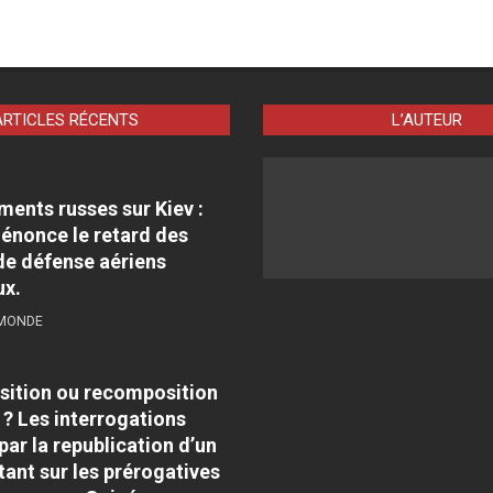
ARTICLES RÉCENTS
L’AUTEUR
nts russes sur Kiev :
énonce le retard des
e défense aériens
ux.
 MONDE
sition ou recomposition
 ? Les interrogations
par la republication d’un
tant sur les prérogatives