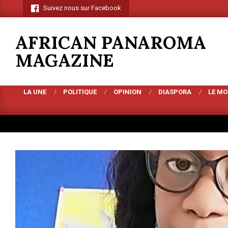
Skip
Suivez nous sur Facebook
to
content
AFRICAN PANAROMA
MAGAZINE
LA UNE
POLITIQUE
OPINION
DIASPORA
LE M
Primary
Navigation
Menu