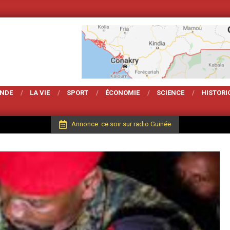
Votre Magarzine d'actua
ONDE
LA VIE
SPORT
ÉCONOMIE
SCIENCE
HISTORI
Annonce: ce soir sur radio Guinée