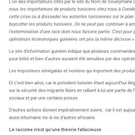
L’un des importateurs cités par le site du Nom de Souleymane Dia
nous les importateurs de produits tunisiens chez nous à Conak
cette crise ou à dissuader les autorités tunisiennes sur le pla
boycotter les produits tunisiens. On ne peut pas continuer à am
l’extermination d’une race dont nous faisons partie. C’est pour 
opérateurs économiques guinéens ont pris la même décision »
Le site d’information guinéen indique que plusieurs commande
pour bébé et bien d’autres auraient été annulées par des opér
Les imposteurs sénégalais et ivoiriens qui importent des produi
Et c’est bien ainsi, car le président tunisien étant aujourd’hui il
sur la sécurité des migrants Noirs en ralliant à lui une partie d
sociaux et par une certaine presse.
D’autres actions doivent impérativement suivre, car il est aujo
aussi inhumaine vis-à-vis d’autres africains.
Le racisme n’est qu’une théorie fallacieuse