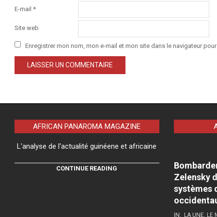
E-mail
*
Site web
Enregistrer mon nom, mon e-mail et mon site dans le navigateur po
AFRICAN PANAROMA MAGAZINE
L'analyse de l'actualité guinéene et africaine
Bombardeme
CONTINUE READING
Zelensky d
systèmes d
occidenta
IN:
LA UNE
,
LE