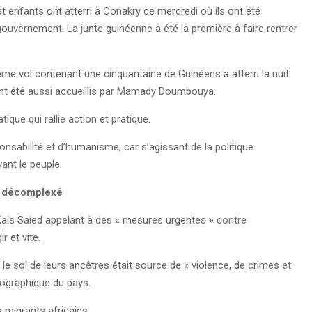
et enfants ont atterri à Conakry ce mercredi où ils ont été
uvernement. La junte guinéenne a été la première à faire rentrer
ème vol contenant une cinquantaine de Guinéens a atterri la nuit
 ont été aussi accueillis par Mamady Doumbouya.
ique qui rallie action et pratique.
sabilité et d’humanisme, car s’agissant de la politique
vant le peuple.
me décomplexé
ais Saied appelant à des « mesures urgentes » contre
ir et vite.
le sol de leurs ancêtres était source de « violence, de crimes et
mographique du pays.
s migrants africains.