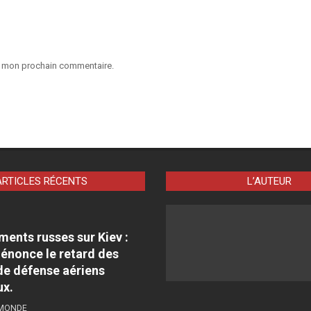
ur mon prochain commentaire.
ARTICLES RÉCENTS
L’AUTEUR
nts russes sur Kiev :
énonce le retard des
e défense aériens
ux.
 MONDE