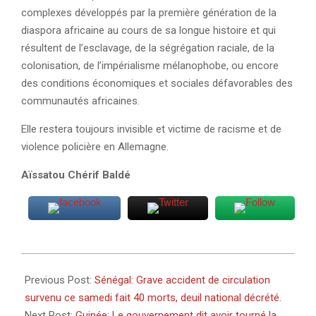
complexes développés par la première génération de la
diaspora africaine au cours de sa longue histoire et qui
résultent de l’esclavage, de la ségrégation raciale, de la
colonisation, de l’impérialisme mélanophobe, ou encore
des conditions économiques et sociales défavorables des
communautés africaines.
Elle restera toujours invisible et victime de racisme et de
violence policière en Allemagne.
Aïssatou Chérif Baldé
2023-
01-
Previous Post:
Sénégal: Grave accident de circulation
11
survenu ce samedi fait 40 morts, deuil national décrété.
Next Post:
Guinée: Le gouvernement dit avoir tourné la