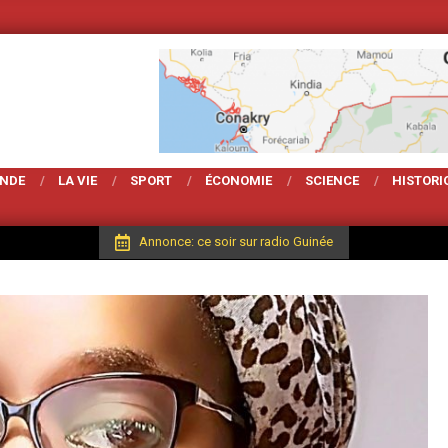
Votre Magarzine d'actu
ONDE
LA VIE
SPORT
ÉCONOMIE
SCIENCE
HISTORI
Annonce: ce soir sur radio Guinée