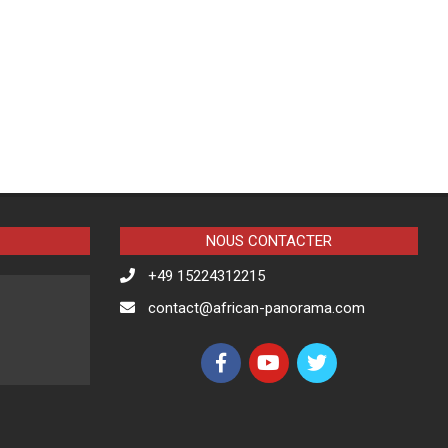
NOUS CONTACTER
+49 15224312215
contact@african-panorama.com