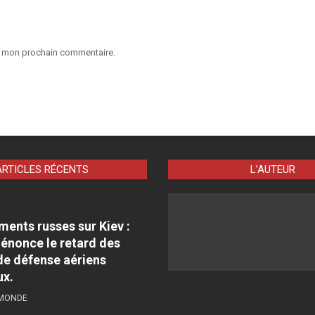
ur mon prochain commentaire.
ARTICLES RÉCENTS
L’AUTEUR
nts russes sur Kiev :
énonce le retard des
e défense aériens
ux.
 MONDE