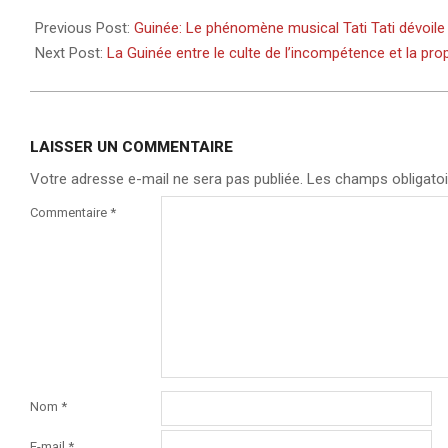
2022-
12-
Previous Post:
Guinée: Le phénomène musical Tati Tati dévoile
01
Next Post:
La Guinée entre le culte de l’incompétence et la prop
LAISSER UN COMMENTAIRE
Votre adresse e-mail ne sera pas publiée.
Les champs obligatoi
Commentaire
*
Nom
*
E-mail
*