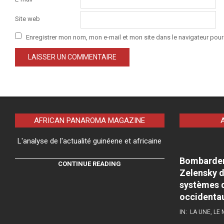
Site web
Enregistrer mon nom, mon e-mail et mon site dans le navigateur po
AFRICAN PANAROMA MAGAZINE
L'analyse de l'actualité guinéene et africaine
Bombardeme
CONTINUE READING
Zelensky d
systèmes d
occidenta
IN:
LA UNE
,
LE