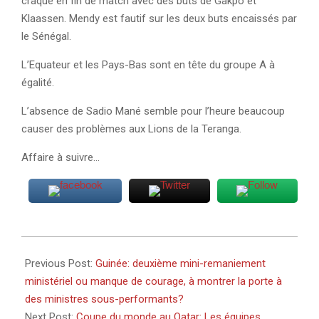
craqué en fin de match avec des buts de Gakpo et
Klaassen. Mendy est fautif sur les deux buts encaissés par
le Sénégal.
L’Equateur et les Pays-Bas sont en tête du groupe A à
égalité.
L’absence de Sadio Mané semble pour l’heure beaucoup
causer des problèmes aux Lions de la Teranga.
Affaire à suivre…
2022-
11-
Previous Post:
Guinée: deuxième mini-remaniement
21
ministériel ou manque de courage, à montrer la porte à
des ministres sous-performants?
Next Post:
Coupe du monde au Qatar: Les équipes