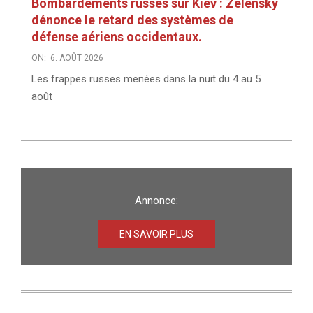
Bombardements russes sur Kiev : Zelensky
dénonce le retard des systèmes de
défense aériens occidentaux.
ON:
6. AOÛT 2026
Les frappes russes menées dans la nuit du 4 au 5
août
Annonce:
EN SAVOIR PLUS