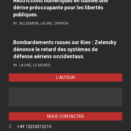
Restrictions numériques en Guinée:une
dérive préoccupante pour les libertés
publiques.
IN:
ALLGEMEIN
,
LA UNE
,
OPINION
Bombardements russes sur Kiev : Zelensky
dénonce le retard des systèmes de
défense aériens occidentaux.
IN:
LA UNE
,
LE MONDE
L’AUTEUR
NOUS CONTACTER
+49 15224312215