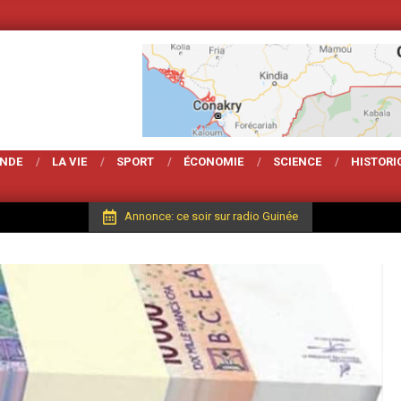
Votre Magarzine d'actualit
ONDE
LA VIE
SPORT
ÉCONOMIE
SCIENCE
HISTORI
Annonce: ce soir sur radio Guinée