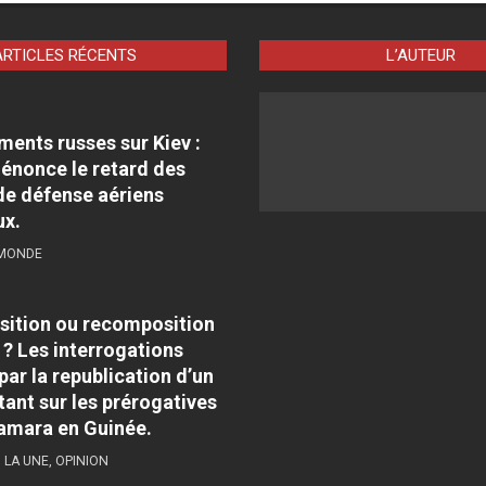
ARTICLES RÉCENTS
L’AUTEUR
nts russes sur Kiev :
énonce le retard des
e défense aériens
ux.
 MONDE
sition ou recomposition
 ? Les interrogations
par la republication d’un
tant sur les prérogatives
amara en Guinée.
,
LA UNE
,
OPINION