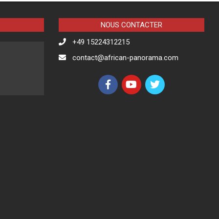
NOUS CONTACTER
+49 15224312215
contact@african-panorama.com