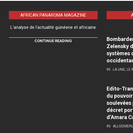
AFRICAN PANAROMA MAGAZINE
L'analyse de l'actualité guinéene et africaine
Bombardeme
CONTINUE READING
Zelensky d
systèmes d
occidenta
IN:
LA UNE
,
LE
Edito-Tran
du pouvoir
soulevées 
décret por
d’Amara C
IN:
ALLGEMEIN