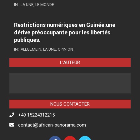
IN:
LA UNE
,
LE MONDE
Restrictions numériques en Guinée:une
dérive préoccupante pour les libertés
publiques.
IN:
ALLGEMEIN
,
LA UNE
,
OPINION
L’AUTEUR
NOUS CONTACTER
+49 15224312215
contact@african-panorama.com