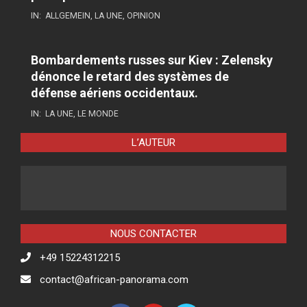
IN:
ALLGEMEIN
,
LA UNE
,
OPINION
Bombardements russes sur Kiev : Zelensky
dénonce le retard des systèmes de
défense aériens occidentaux.
IN:
LA UNE
,
LE MONDE
L’AUTEUR
NOUS CONTACTER
+49 15224312215
contact@african-panorama.com