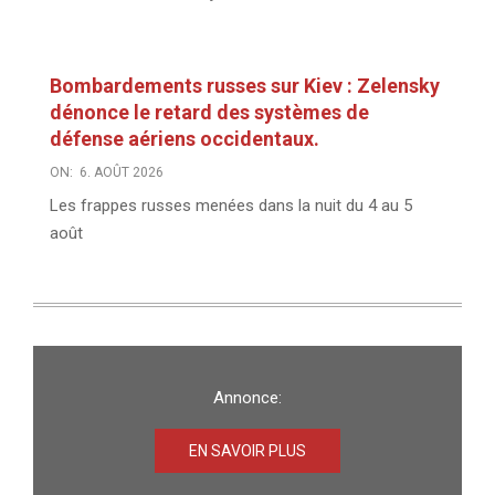
Bombardements russes sur Kiev : Zelensky
dénonce le retard des systèmes de
défense aériens occidentaux.
ON:
6. AOÛT 2026
Les frappes russes menées dans la nuit du 4 au 5
août
Annonce:
EN SAVOIR PLUS