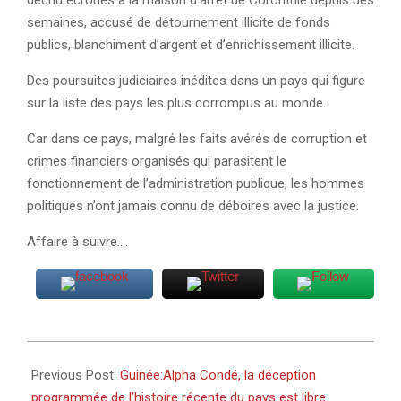
déchu écroués à la maison d’arrêt de Coronthie depuis des
semaines, accusé de détournement illicite de fonds
publics, blanchiment d’argent et d’enrichissement illicite.
Des poursuites judiciaires inédites dans un pays qui figure
sur la liste des pays les plus corrompus au monde.
Car dans ce pays, malgré les faits avérés de corruption et
crimes financiers organisés qui parasitent le
fonctionnement de l’administration publique, les hommes
politiques n’ont jamais connu de déboires avec la justice.
Affaire à suivre….
2022-
04-
Previous Post:
Guinée:Alpha Condé, la déception
27
programmée de l’histoire récente du pays est libre.