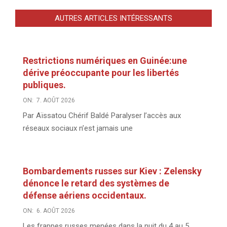
AUTRES ARTICLES INTÉRESSANTS
Restrictions numériques en Guinée:une
dérive préoccupante pour les libertés
publiques.
ON:
7. AOÛT 2026
Par Aïssatou Chérif Baldé Paralyser l’accès aux
réseaux sociaux n’est jamais une
Bombardements russes sur Kiev : Zelensky
dénonce le retard des systèmes de
défense aériens occidentaux.
ON:
6. AOÛT 2026
Les frappes russes menées dans la nuit du 4 au 5