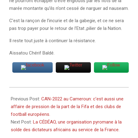
ne pourront échapper d’être engloutis par les flots de la
marée montante qu’ils n’ont cessé de narguer ad nauseam.
C’est la rançon de l’incurie et de la gabegie, et ce ne sera
pas trop payer pour le retour de l’Etat ,pilier de la Nation.
Il reste tout juste à continuer la résistance.
Aïssatou Chérif Baldé.
2022-
01-
Previous Post:
CAN-2022 au Cameroun: c’est aussi une
09
affaire de pression de la part de la Fifa et des clubs de
football européens.
Next Post:
La CÉDÉAO, une organisation pyromane à la
solde des dictateurs africains au service de la France.