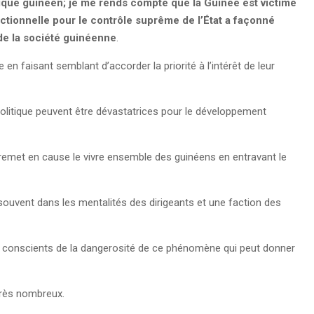
itique guinéen; je me rends compte que la Guinée est victime
factionnelle pour le contrôle suprême de l’État a façonné
 de la société guinéenne
.
e en faisant semblant d’accorder la priorité à l’intérêt de leur
politique peuvent être dévastatrices pour le développement
remet en cause le vivre ensemble des guinéens en entravant le
souvent dans les mentalités des dirigeants et une faction des
ont conscients de la dangerosité de ce phénomène qui peut donner
 très nombreux.