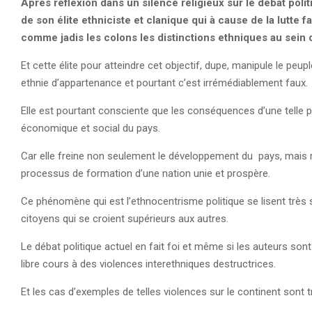
Après réflexion dans un silence religieux sur le débat pol
de son élite ethniciste et clanique qui à cause de la lutte 
comme jadis les colons les distinctions ethniques au sein
Et cette élite pour atteindre cet objectif, dupe, manipule le peupl
ethnie d’appartenance et pourtant c’est irrémédiablement faux.
Elle est pourtant consciente que les conséquences d’une telle 
économique et social du pays.
Car elle freine non seulement le développement du pays, mais 
processus de formation d’une nation unie et prospère.
Ce phénomène qui est l’ethnocentrisme politique se lisent très 
citoyens qui se croient supérieurs aux autres.
Le débat politique actuel en fait foi et même si les auteurs s
libre cours à des violences interethniques destructrices.
Et les cas d’exemples de telles violences sur le continent sont