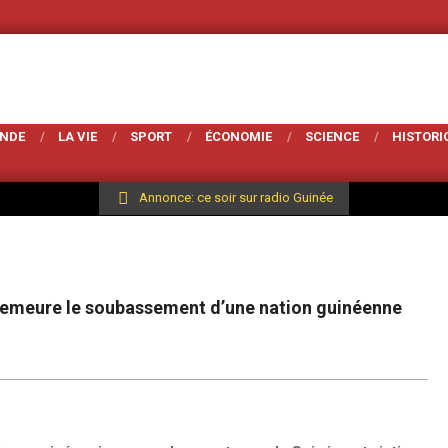
Votre Magarzine d
ONDE
LA VIE
SPORT
ÉCONOMIE
SCIENCE
HISTORI
Annonce: ce soir sur radio Guinée
e demeure le soubassement d’une nation guinéenne