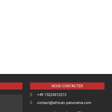
NOUS CONTACTER
+49 15224312215
contact@african-panorama.com