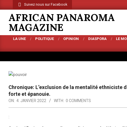
Skip
Suivez nous sur Facebook
to
AFRICAN PANAROMA
content
MAGAZINE
LA UNE
POLITIQUE
OPINION
DIASPORA
LE M
Primary
Navigation
Menu
Chronique: L’exclusion de la mentalité ethnicist
forte et épanouie.
ON:
4. JANVIER 2022
WITH:
0 COMMENTS
: