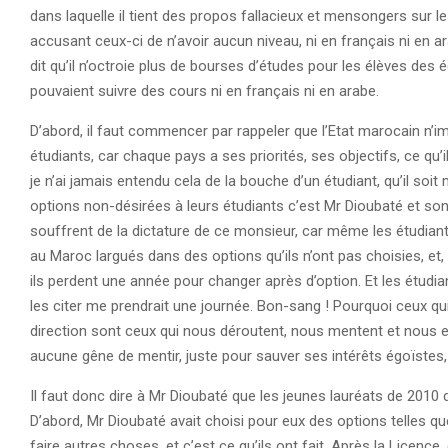
dans laquelle il tient des propos fallacieux et mensongers sur 
accusant ceux-ci de n’avoir aucun niveau, ni en français ni en ara
dit qu’il n’octroie plus de bourses d’études pour les élèves des
pouvaient suivre des cours ni en français ni en arabe.
D’abord, il faut commencer par rappeler que l’Etat marocain n’i
étudiants, car chaque pays a ses priorités, ses objectifs, ce qu’i
je n’ai jamais entendu cela de la bouche d’un étudiant, qu’il so
options non-désirées à leurs étudiants c’est Mr Dioubaté et so
souffrent de la dictature de ce monsieur, car même les étudian
au Maroc largués dans des options qu’ils n’ont pas choisies, et, s
ils perdent une année pour changer après d’option. Et les étud
les citer me prendrait une journée. Bon-sang ! Pourquoi ceux q
direction sont ceux qui nous déroutent, nous mentent et nous e
aucune gêne de mentir, juste pour sauver ses intérêts égoïstes, 
Il faut donc dire à Mr Dioubaté que les jeunes lauréats de 2010 d
D’abord, Mr Dioubaté avait choisi pour eux des options telles qu
faire autres choses, et c’est ce qu’ils ont fait. Après la Licence,