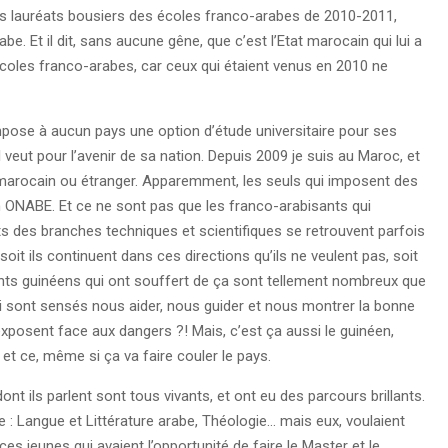
les lauréats bousiers des écoles franco-arabes de 2010-2011,
be. Et il dit, sans aucune gêne, que c’est l’Etat marocain qui lui a
 écoles franco-arabes, car ceux qui étaient venus en 2010 ne
mpose à aucun pays une option d’étude universitaire pour ses
l veut pour l’avenir de sa nation. Depuis 2009 je suis au Maroc, et
it marocain ou étranger. Apparemment, les seuls qui imposent des
n ONABE. Et ce ne sont pas que les franco-arabisants qui
ts des branches techniques et scientifiques se retrouvent parfois
oit ils continuent dans ces directions qu’ils ne veulent pas, soit
iants guinéens qui ont souffert de ça sont tellement nombreux que
ui sont sensés nous aider, nous guider et nous montrer la bonne
xposent face aux dangers ?! Mais, c’est ça aussi le guinéen,
et ce, même si ça va faire couler le pays.
ont ils parlent sont tous vivants, et ont eu des parcours brillants.
e : Langue et Littérature arabe, Théologie… mais eux, voulaient
 ces jeunes qui avaient l’opportunité de faire le Master et le