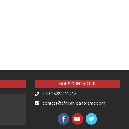
NOUS CONTACTER
+49 15224312215
contact@african-panorama.com