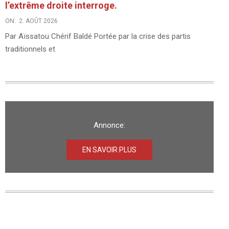
l’extrême droite interroge.
ON:
2. AOÛT 2026
Par Aïssatou Chérif Baldé Portée par la crise des partis
traditionnels et
Annonce:
EN SAVOIR PLUS