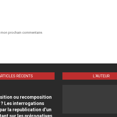
ur mon prochain commentaire.
ARTICLES RÉCENTS
L’AUTEUR
sition ou recomposition
 ? Les interrogations
par la republication d’un
tant sur les prérogatives