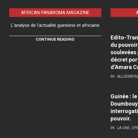
AFRICAN PANAROMA MAGAZINE
L'analyse de l'actualité guinéene et africaine
Edito-Tran
CONTINUE READING
du pouvoir
soulevées 
décret por
d’Amara C
IN:
ALLGEMEIN
Guinée : l
Doumbouya
interrogati
pouvoir.
IN:
LA UNE
,
OPI