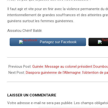
Il faut agir et vite pour en finir avec la violence permanente d
intentionnellement de grandes souffrances et des atteintes grav
guinéens surtout les femmes guinéennes.
Aissatou Chérif Baldé.
Partagez sur Facebook
2021-
10-
Previous Post:
Guinée: Message au colonel président Doumbou
15
Next Post:
Diaspora guinéenne de l’Allemagne: l’obtention de pa
LAISSER UN COMMENTAIRE
Votre adresse e-mail ne sera pas publiée.
Les champs obligatoi