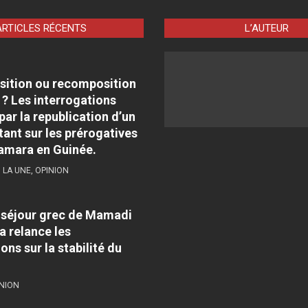
ARTICLES RÉCENTS
L’AUTEUR
sition ou recomposition
 ? Les interrogations
par la republication d’un
tant sur les prérogatives
amara en Guinée.
,
LA UNE
,
OPINION
e séjour grec de Mamadi
 relance les
ons sur la stabilité du
NION