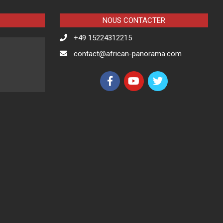
NOUS CONTACTER
+49 15224312215
contact@african-panorama.com