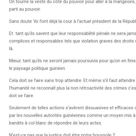
On tourne la veste du côté du pouvoir pour aller à la mangeoire,
parti au pouvoir.
Sans doute ‘ils font déjà la cour à l’actuel président de la R
Et tant qu’ils savent que leur responsabilité pénale ne sera jam
complices et responsables tels que violation graves des droits
là.
Mieux: tant qu’ils ne seront jamais poursuivis pour qu’on en fini
le paysage politique guinéen.
Cela doit se faire sans trop attendre. Et même s’il faut attendr
l’humanité ne reconnaît plus la non rétroactivité des crimes c’est
doit se faire.
Seulement de telles actions s’avèrent dissuasives et efficaces 
par les nouvelles autorités guinéennes comme un moyen mis à leu
bandits à col blanc de répondre de leurs actes.
N’est-ce pas que la justice doit être notre boussole ?