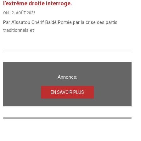
l’extrême droite interroge.
ON:
2. AOÛT 2026
Par Aïssatou Chérif Baldé Portée par la crise des partis
traditionnels et
Annonce:
EN SAVOIR PLUS