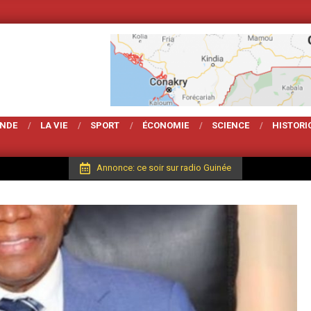
Votre Magarzine d'actu
ONDE
LA VIE
SPORT
ÉCONOMIE
SCIENCE
HISTORI
Annonce: ce soir sur radio Guinée