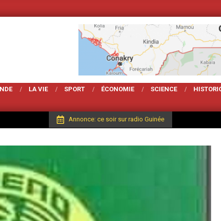
Votre Magarzine d'a
ONDE
LA VIE
SPORT
ÉCONOMIE
SCIENCE
HISTORI
Annonce: ce soir sur radio Guinée