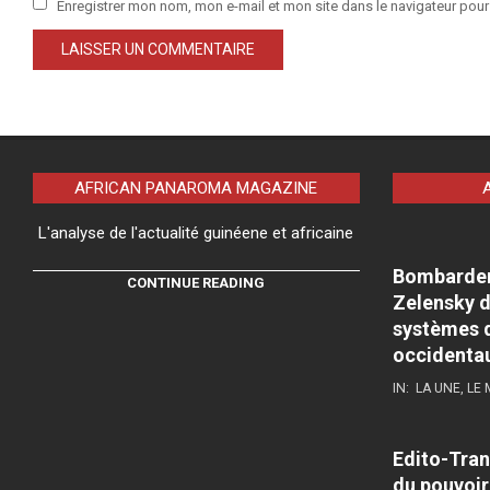
Enregistrer mon nom, mon e-mail et mon site dans le navigateur po
AFRICAN PANAROMA MAGAZINE
L'analyse de l'actualité guinéene et africaine
Bombardeme
CONTINUE READING
Zelensky d
systèmes d
occidenta
IN:
LA UNE
,
LE
Edito-Tran
du pouvoir