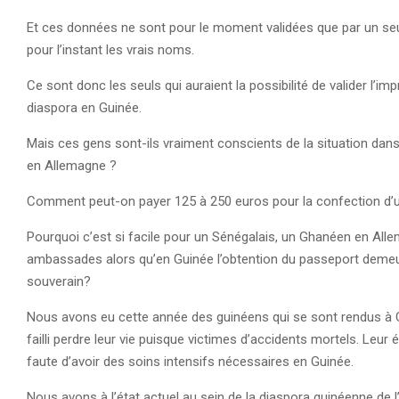
Et ces données ne sont pour le moment validées que par un seu
pour l’instant les vrais noms.
Ce sont donc les seuls qui auraient la possibilité de valider l’
diaspora en Guinée.
Mais ces gens sont-ils vraiment conscients de la situation dans 
en Allemagne ?
Comment peut-on payer 125 à 250 euros pour la confection d’u
Pourquoi c’est si facile pour un Sénégalais, un Ghanéen en Alle
ambassades alors qu’en Guinée l’obtention du passeport demeure
souverain?
Nous avons eu cette année des guinéens qui se sont rendus à C
failli perdre leur vie puisque victimes d’accidents mortels. Leur
faute d’avoir des soins intensifs nécessaires en Guinée.
Nous avons à l’état actuel au sein de la diaspora guinéenne de 