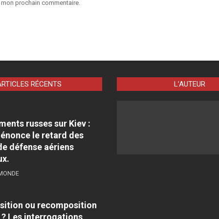
ur mon prochain commentaire.
ARTICLES RÉCENTS
L’AUTEUR
nts russes sur Kiev :
énonce le retard des
e défense aériens
ux.
 MONDE
sition ou recomposition
 ? Les interrogations