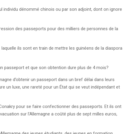
l individu dénommé chinois ou par son adjoint, dont on ignore
impression des passeports pour des milliers de personnes de la
laquelle ils sont en train de mettre les guinéens de la diaspora
n passeport et que son obtention dure plus de 4 mois?
magne d’obtenir un passeport dans un bref délai dans leurs
 un luxe, une rareté pour un État qui se veut indépendant et
onakry pour se faire confectionner des passeports. Et ils ont
 évacuation sur l’Allemagne a coûté plus de sept milles euros,
l’Allemagne des jeunes étudiants, des jeunes en formation