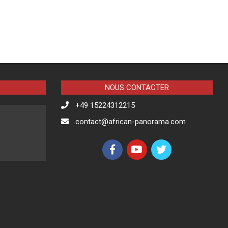
NOUS CONTACTER
+49 15224312215
contact@african-panorama.com