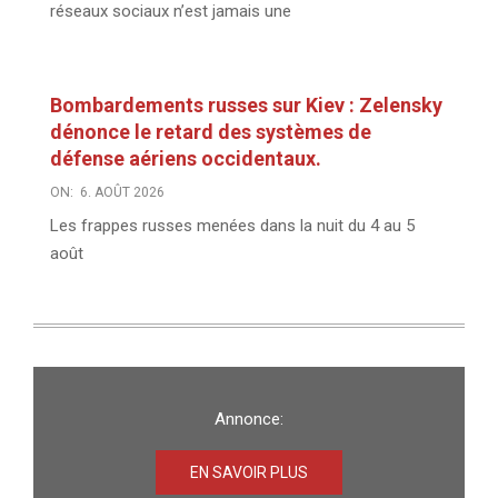
réseaux sociaux n’est jamais une
Bombardements russes sur Kiev : Zelensky
dénonce le retard des systèmes de
défense aériens occidentaux.
ON:
6. AOÛT 2026
Les frappes russes menées dans la nuit du 4 au 5
août
Annonce:
EN SAVOIR PLUS