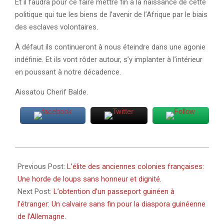
Et il faudra pour ce faire mettre fin à la naissance de cette
politique qui tue les biens de l’avenir de l’Afrique par le biais
des esclaves volontaires.
À défaut ils continueront à nous éteindre dans une agonie
indéfinie. Et ils vont rôder autour, s’y implanter à l’intérieur
en poussant à notre décadence.
Aissatou Cherif Balde.
2021-
04-
Previous Post:
L’élite des anciennes colonies françaises:
29
Une horde de loups sans honneur et dignité.
Next Post:
L’obtention d’un passeport guinéen à
l’étranger: Un calvaire sans fin pour la diaspora guinéenne
de l’Allemagne.