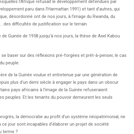
lesquelles l’Afrique refusait le développement défendues par
 développement paru dans l’Harmattan 1991) et tant d’autres, qui
nique, désordonné ont de nos jours, à l’image du Rwanda, du
 des difficultés de justification sur le terrain.
ue de Guinée de 1958 jusqu’à nos jours, la thèse de Axel Kabou
 se baser sur des réflexions pré-forgées et prêt-à-penser, le cas
du peuple.
sère de la Guinée voulue et entretenue par une génération de
depuis plus d’un demi siècle à engager le pays dans un obscur
ins pays africains à l’image de la Guinée refuseraient
s peuples. Et les tenants du pouvoir demeurent les seuls
progrès, la démocratie au profit d’un système néopatrimonial, ne
u’à ce jour sont incapables d’élaborer un projet de société
du terme ?