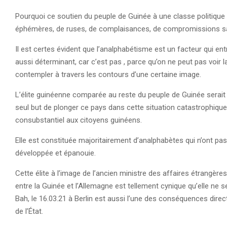
Pourquoi ce soutien du peuple de Guinée à une classe politiqu
éphémères, de ruses, de complaisances, de compromissions san
Il est certes évident que l’analphabétisme est un facteur qui en
aussi déterminant, car c’est pas , parce qu’on ne peut pas voir la
contempler à travers les contours d’une certaine image.
L’élite guinéenne comparée au reste du peuple de Guinée serait plu
seul but de plonger ce pays dans cette situation catastrophique où
consubstantiel aux citoyens guinéens.
Elle est constituée majoritairement d’analphabètes qui n’ont p
développée et épanouie.
Cette élite à l’image de l’ancien ministre des affaires étrangèr
entre la Guinée et l’Allemagne est tellement cynique qu’elle n
Bah, le 16.03.21 à Berlin est aussi l’une des conséquences direc
de l’État.