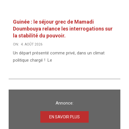
Guinée : le séjour grec de Mamadi
Doumbouya relance les interrogations sur
la stabilité du pouvoir.
ON:
4. AOÛT 2026
Un départ présenté comme privé, dans un climat
politique chargé ! Le
Annonce:
EN SAVOIR PLUS