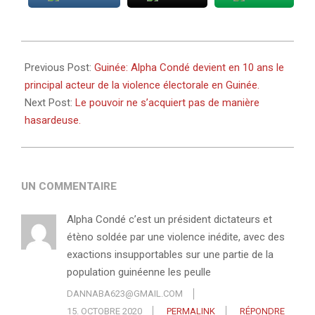
2020-
10-
Previous Post:
Guinée: Alpha Condé devient en 10 ans le
15
principal acteur de la violence électorale en Guinée.
Next Post:
Le pouvoir ne s’acquiert pas de manière
hasardeuse.
UN COMMENTAIRE
Alpha Condé c’est un président dictateurs et
étèno soldée par une violence inédite, avec des
exactions insupportables sur une partie de la
population guinéenne les peulle
DANNABA623@GMAIL.COM
15. OCTOBRE 2020
PERMALINK
RÉPONDRE