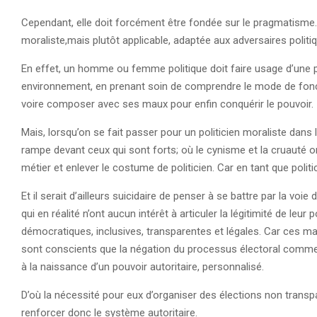
Cependant, elle doit forcément être fondée sur le pragmatisme. 
moraliste,mais plutôt applicable, adaptée aux adversaires politiq
En effet, un homme ou femme politique doit faire usage d’une p
environnement, en prenant soin de comprendre le mode de foncti
voire composer avec ses maux pour enfin conquérir le pouvoir.
Mais, lorsqu’on se fait passer pour un politicien moraliste dans l
rampe devant ceux qui sont forts; où le cynisme et la cruauté ont
métier et enlever le costume de politicien. Car en tant que politi
Et il serait d’ailleurs suicidaire de penser à se battre par la vo
qui en réalité n’ont aucun intérêt à articuler la légitimité de leu
démocratiques, inclusives, transparentes et légales. Car ces m
sont conscients que la négation du processus électoral comme b
à la naissance d’un pouvoir autoritaire, personnalisé.
D’où la nécessité pour eux d’organiser des élections non transp
renforcer donc le système autoritaire.