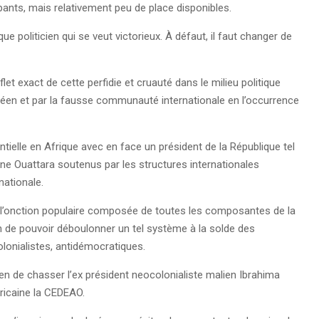
pants, mais relativement peu de place disponibles.
que politicien qui se veut victorieux. À défaut, il faut changer de
let exact de cette perfidie et cruauté dans le milieu politique
inéen et par la fausse communauté internationale en l’occurrence
ntielle en Afrique avec en face un président de la République tel
e Ouattara soutenus par les structures internationales
nationale.
oir l’onction populaire composée de toutes les composantes de la
fin de pouvoir déboulonner un tel système à la solde des
lonialistes, antidémocratiques.
en de chasser l’ex président neocolonialiste malien Ibrahima
fricaine la CEDEAO.