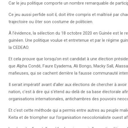
Car le jeu politique comporte un nombre remarquable de partici
Ce jeu aussi perfide soit il, doit être compris et maîtrisé par cha
trajectoire ou ôter son costume de politicien.
À l’évidence, la sélection du 18 octobre 2020 en Guinée est le ref
guinéen. Une politique voulue et entretenue et par le régime gu
la CEDEAO.
Et cela prouve que lorsqu’on est candidat à une élection préside
que Alpha Condé, Faure Eyadema, Ali Bongo, Macky Sall, Alassan
mafieuses, qui se cachent derrière la fausse communauté inter
Il serait impératif avant d’aller aux élections de chercher à av
nation, c’est à dire qui s’étend au-delà de sa base électorale a
organisations internationales, antichambres des pouvoirs neoco
Et c’est cette méthode qui a permis entre autres au peuple mali
Keita et de triompher sur l’organisation neocolonialiste ouest a