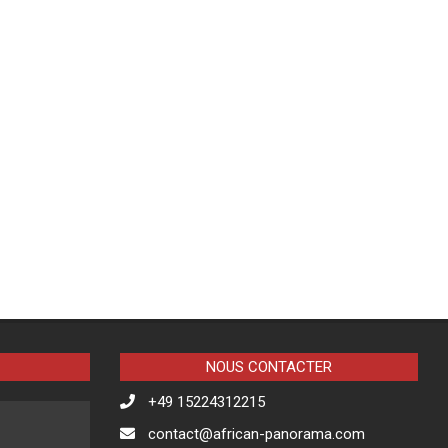
NOUS CONTACTER
+49 15224312215
contact@african-panorama.com