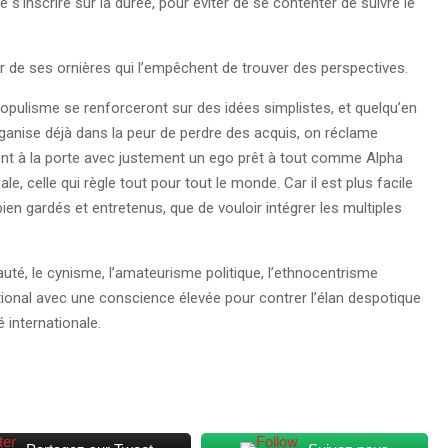
e s’inscrire sur la durée, pour éviter de se contenter de suivre le
r de ses ornières qui l’empêchent de trouver des perspectives.
e populisme se renforceront sur des idées simplistes, et quelqu’en
organise déjà dans la peur de perdre des acquis, on réclame
 sont à la porte avec justement un ego prêt à tout comme Alpha
le, celle qui règle tout pour tout le monde. Car il est plus facile
bien gardés et entretenus, que de vouloir intégrer les multiples
uauté, le cynisme, l’amateurisme politique, l’ethnocentrisme
tional avec une conscience élevée pour contrer l’élan despotique
 internationale.