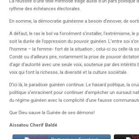
La réussite d’une telle méthode exige aussi d’un parti politique d
rythme des échéances électorales.
En somme, la démocratie guinéenne a besoin d’innover, de sorti
A défaut, le ras le bol va forcément s’installer, l’extrémisme, l
soit la durée de l’oppression du pouvoir guinéen. L’entre soi s’
l’homme – la femme- fort de la situation ; celui-ci ou celle-là
Condé ou d’ailleurs pire, notamment la prise de pouvoir dictatoria
d’agir d’autorité avec une seule voix, soutenue par des intérêts 
voix qui font la richesse, la diversité et la culture sociétale.
D’ici là, le paradoxe guinéen continue. Le hasard politique, la cr
politique s’enracinent pour continuer d’empêcher un sursaut na
du régime guinéen avec la complicité d’une fausse communauté
Que Dieu sauve la Guinée de ses démons!
Aissatou Cherif Baldé