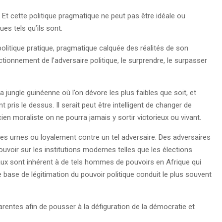
Et cette politique pragmatique ne peut pas être idéale ou
ues tels qu’ils sont.
olitique pratique, pragmatique calquée des réalités de son
onnement de l’adversaire politique, le surprendre, le surpasser
a jungle guinéenne où l’on dévore les plus faibles que soit, et
 pris le dessus. Il serait peut être intelligent de changer de
cien moraliste on ne pourra jamais y sortir victorieux ou vivant.
ie des urnes ou loyalement contre un tel adversaire. Des adversaires
r pouvoir sur les institutions modernes telles que les élections
aux sont inhérent à de tels hommes de pouvoirs en Afrique qui
ase de légitimation du pouvoir politique conduit le plus souvent
arentes afin de pousser à la défiguration de la démocratie et