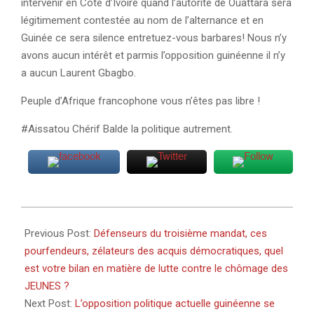
intervenir en Côte d’Ivoire quand l’autorité de Ouattara sera
légitimement contestée au nom de l’alternance et en
Guinée ce sera silence entretuez-vous barbares! Nous n’y
avons aucun intérêt et parmis l’opposition guinéenne il n’y
a aucun Laurent Gbagbo.
Peuple d’Afrique francophone vous n’êtes pas libre !
#Aissatou Chérif Balde la politique autrement.
2020-
08-
Previous Post:
Défenseurs du troisième mandat, ces
07
pourfendeurs, zélateurs des acquis démocratiques, quel
est votre bilan en matière de lutte contre le chômage des
JEUNES ?
Next Post:
L’opposition politique actuelle guinéenne se