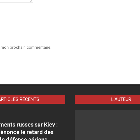
ur mon prochain commentaire.
ARTICLES RÉCENTS
L’AUTEUR
nts russes sur Kiev :
énonce le retard des
e défense aériens