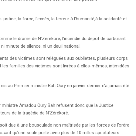
ustice, la force, l’excès, la terreur à l’humanité,à la solidarité et
omme le drame de N’Zérékoré, l’incendie du dépôt de carburant
i minute de silence, ni un deuil national.
arents des victimes sont reléguées aux oubliettes, plusieurs corps
t les familles des victimes sont livrées à elles-mêmes, intimidées
 remis au Premier ministre Bah Oury en janvier dernier n’a jamais été
r ministre Amadou Oury Bah refusent donc que la Justice
ateurs de la tragédie de N’Zérékoré.
 soit due à une bousculade non maîtrisée par les forces de l’ordre
posant qu’une seule porte avec plus de 10 milles spectateurs