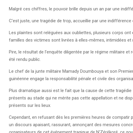
Malgré ces chiffres, le pouvoir brille depuis un an par une indiffé
C’est juste, une tragédie de trop, accueillie par une indifférence 
Les plaintes sont reléguées aux oubliettes, plusieurs corps ont 
familles des victimes sont livrées à elles-mêmes, intimidées et 
Pire, le résultat de l’enquête diligentée par le régime militaire e
été rendu public.
Le chef de la junte militaire Mamady Doumbouya et son Premie
guinéenne engage la responsabilité pénale et civile des organis
Plus dramatique aussi est le fait que la cause de cette tragédie
présents au stade qui ne mérite pas cette appellation et ne dis
présents sur les lieux.
Cependant, en refusant dès les premières heures de compatir pu
un discours apaisant, rassurant, annonçant des mesures concr
organisateurs de cet événement tragique de N’Zérékoré, ce gou