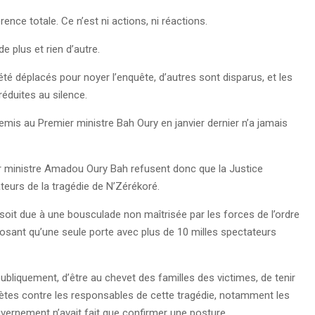
rence totale. Ce n’est ni actions, ni réactions.
de plus et rien d’autre.
été déplacés pour noyer l’enquête, d’autres sont disparus, et les
réduites au silence.
t remis au Premier ministre Bah Oury en janvier dernier n’a jamais
r ministre Amadou Oury Bah refusent donc que la Justice
ateurs de la tragédie de N’Zérékoré.
 soit due à une bousculade non maîtrisée par les forces de l’ordre
posant qu’une seule porte avec plus de 10 milles spectateurs
bliquement, d’être au chevet des familles des victimes, de tenir
ètes contre les responsables de cette tragédie, notamment les
vernement n’avait fait que confirmer une posture