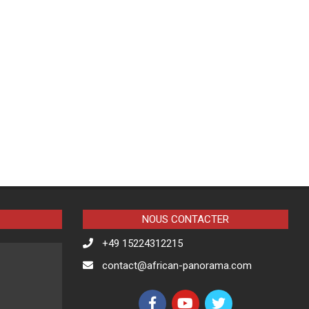
NOUS CONTACTER
+49 15224312215
contact@african-panorama.com