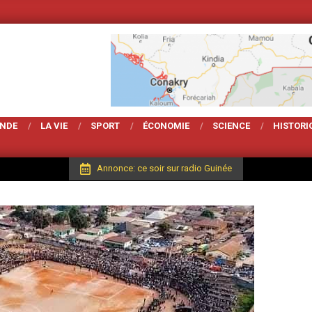
Votre Magarzine d'a
ONDE
LA VIE
SPORT
ÉCONOMIE
SCIENCE
HISTORI
Annonce: ce soir sur radio Guinée