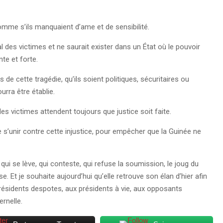
 comme s’ils manquaient d’ame et de sensibilité.
l des victimes et ne saurait exister dans un État où le pouvoir
te et forte.
 de cette tragédie, qu’ils soient politiques, sécuritaires ou
urra être établie.
des victimes attendent toujours que justice soit faite.
 s’unir contre cette injustice, pour empêcher que la Guinée ne
ui se lève, qui conteste, qui refuse la soumission, le joug du
e. Et je souhaite aujourd’hui qu’elle retrouve son élan d’hier afin
 présidents despotes, aux présidents à vie, aux opposants
ernelle.