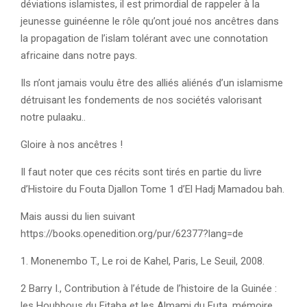
déviations islamistes, il est primordial de rappeler à la
jeunesse guinéenne le rôle qu’ont joué nos ancêtres dans
la propagation de l’islam tolérant avec une connotation
africaine dans notre pays.
Ils n’ont jamais voulu être des alliés aliénés d’un islamisme
détruisant les fondements de nos sociétés valorisant
notre pulaaku..
Gloire à nos ancêtres !
Il faut noter que ces récits sont tirés en partie du livre
d’Histoire du Fouta Djallon Tome 1 d’El Hadj Mamadou bah.
Mais aussi du lien suivant
https://books.openedition.org/pur/62377?lang=de
1. Monenembo T., Le roi de Kahel, Paris, Le Seuil, 2008.
2 Barry I., Contribution à l’étude de l’histoire de la Guinée :
les Houbbous du Fitaba et les Almami du Futa, mémoire,