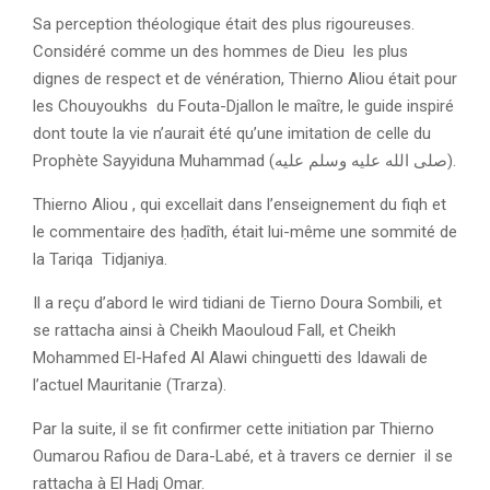
Sa perception théologique était des plus rigoureuses.
Considéré comme un des hommes de Dieu les plus
dignes de respect et de vénération, Thierno Aliou était pour
les Chouyoukhs du Fouta-Djallon le maître, le guide inspiré
dont toute la vie n’aurait été qu’une imitation de celle du
Prophète Sayyiduna Muhammad (صلى الله عليه وسلم عليه).
Thierno Aliou , qui excellait dans l’enseignement du fiqh et
le commentaire des ḥadîth, était lui-même une sommité de
la Tariqa Tidjaniya.
Il a reçu d’abord le wird tidiani de Tierno Doura Sombili, et
se rattacha ainsi à Cheikh Maouloud Fall, et Cheikh
Mohammed El-Hafed Al Alawi chinguetti des Idawali de
l’actuel Mauritanie (Trarza).
Par la suite, il se fit confirmer cette initiation par Thierno
Oumarou Rafiou de Dara-Labé, et à travers ce dernier il se
rattacha à El Hadj Omar.