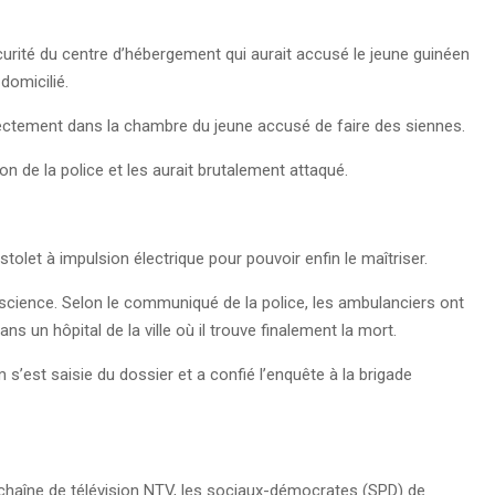
curité du centre d’hébergement qui aurait accusé le jeune guinéen
 domicilié.
directement dans la chambre du jeune accusé de faire des siennes.
tion de la police et les aurait brutalement attaqué.
.
istolet à impulsion électrique pour pouvoir enfin le maîtriser.
onscience. Selon le communiqué de la police, les ambulanciers ont
ns un hôpital de la ville où il trouve finalement la mort.
m s’est saisie du dossier et a confié l’enquête à la brigade
a chaîne de télévision NTV, les sociaux-démocrates (SPD) de