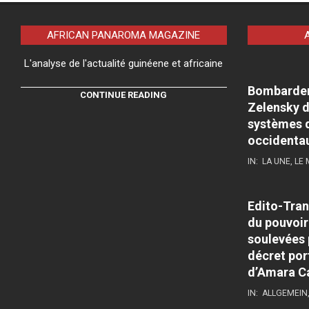
AFRICAN PANAROMA MAGAZINE
L'analyse de l'actualité guinéene et africaine
Bombardeme
CONTINUE READING
Zelensky d
systèmes d
occidenta
IN:
LA UNE
,
LE
Edito-Tran
du pouvoir
soulevées 
décret por
d’Amara C
IN:
ALLGEMEIN