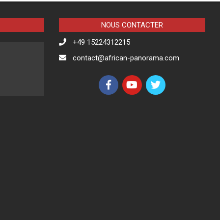
NOUS CONTACTER
+49 15224312215
contact@african-panorama.com