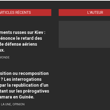
ARTICLES RÉCENTS
L’AUTEUR
nts russes sur Kiev :
énonce le retard des
e défense aériens
ux.
 MONDE
sition ou recomposition
 ? Les interrogations
par la republication d’un
tant sur les prérogatives
amara en Guinée.
,
LA UNE
,
OPINION