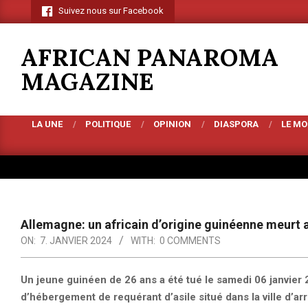
Skip
Suivez nous sur Facebook
to
content
AFRICAN PANAROMA
MAGAZINE
LA UNE
POLITIQUE
OPINION
DIASPORA
LE M
Primary
Navigation
Menu
Allemagne: un africain d’origine guinéenne meurt a
ON:
7. JANVIER 2024
WITH:
0 COMMENTS
Un jeune guinéen de 26 ans a été tué le samedi 06 janvier 
d’hébergement de requérant d’asile situé dans la ville d’