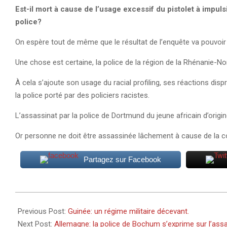
Est-il mort à cause de l’usage excessif du pistolet à impuls
police?
On espère tout de même que le résultat de l’enquête va pouvoir 
Une chose est certaine, la police de la région de la Rhénanie-N
À cela s’ajoute son usage du racial profiling, ses réactions disp
la police porté par des policiers racistes.
L’assassinat par la police de Dortmund du jeune africain d’origin
Or personne ne doit être assassinée lâchement à cause de la c
Partagez sur Facebook
2024-
01-
Previous Post:
Guinée: un régime militaire décevant.
07
Next Post:
Allemagne: la police de Bochum s’exprime sur l’as