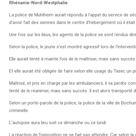
Rhénanie-Nord-Westphalie
.
La police de Mühlheim aurait répondu à l’appel du service de sé
d’avoir fait des siennes dans le centre d’hébergement où il était
Une fois sur les lieux, les agents de la police se sont rendus 
Selon la police, le jeune s’est montré agressif lors de l’interven
Elle aurait tenté à mainte fois de le maîtriser, mais sans succès
Et elle aurait été obligée de faire selon elle usage du Taser, un p
Maîtrisé, et pris en charge par les ambulanciers, il va perdre c
tenté de le réanimer, mais sans succès. Il est alors transporté da
Selon un porte-parole de la police, la police de la ville de Bochu
criminelle.
L’autopsie aura lieu soit ce dimanche ou ce lundi.
La réaction de l’opposition ne se fait pas attendre. Car selon l