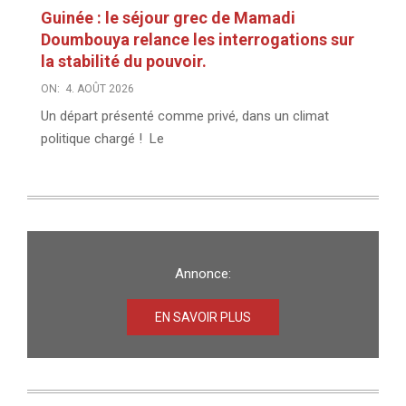
Guinée : le séjour grec de Mamadi
Doumbouya relance les interrogations sur
la stabilité du pouvoir.
ON:
4. AOÛT 2026
Un départ présenté comme privé, dans un climat
politique chargé ! Le
Annonce:
EN SAVOIR PLUS