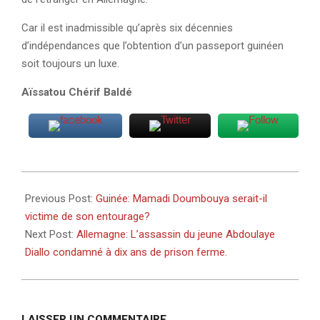
Car il est inadmissible qu’après six décennies
d’indépendances que l’obtention d’un passeport guinéen
soit toujours un luxe.
Aïssatou Chérif Baldé
2023-
10-
Previous Post:
Guinée: Mamadi Doumbouya serait-il
11
victime de son entourage?
Next Post:
Allemagne: L’assassin du jeune Abdoulaye
Diallo condamné à dix ans de prison ferme.
LAISSER UN COMMENTAIRE