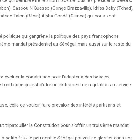
 ce qui semble être le sillon tracé de tous les présidents dévots,
Gabon), Sassou N’Guesso (Congo Brazzaville), Idriss Deby (Tchad),
atrice Talon (Bénin) Alpha Condé (Guinée) qui nous sont
ité politique qui gangrène la politique des pays francophone
ième mandat présidentiel au Sénégal, mais aussi sur le reste du
ire évoluer la constitution pour l’adapter à des besoins
ité fondatrice qui est d’être un instrument de régulation au service
e, celle de vouloir faire prévaloir des intérêts partisans et
 tripatouiller la Constitution pour s’offrir un troisième mandat.
à petits feux le peu dont le Sénégal pouvait se glorifier dans une