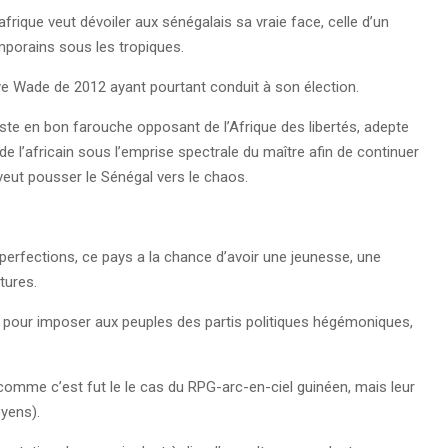
frique veut dévoiler aux sénégalais sa vraie face, celle d’un
porains sous les tropiques.
ye Wade de 2012 ayant pourtant conduit à son élection.
ste en bon farouche opposant de l’Afrique des libertés, adepte
n de l’africain sous l’emprise spectrale du maître afin de continuer
 veut pousser le Sénégal vers le chaos.
erfections, ce pays a la chance d’avoir une jeunesse, une
âtures.
te pour imposer aux peuples des partis politiques hégémoniques,
 comme c’est fut le le cas du RPG-arc-en-ciel guinéen, mais leur
oyens).