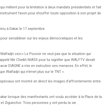
ui militent pour la limitation à deux mandats présidentiels et fait
n instrument favori pour étouffer toute opposition à son projet de
prévu à Dakar le 17 septembre.
our sensibiliser sur les enjeux démocratiques et les
Walfadjri ceci:« Le Pouvoir ne veut pas que la situation qui
appelé Me Cheikh NIASS pour lui signifier que WALFTV devait
abacar DIAGNE a mis en exécution ses menaces. En effet, le
upe Walfadjri qui n’émet plus sur le TNT ».
s spéciaux ont montré en direct les images d’affrontements entre
 Dakar lorsque des manifestants ont voulu accéder à la Place de la
 et Ziguinchor. Trois personnes y ont perdu la vie.