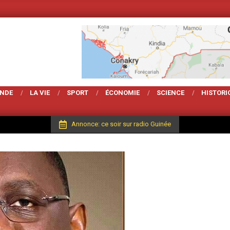
Votre Magarzine d'actualité et d
ONDE
LA VIE
SPORT
ÉCONOMIE
SCIENCE
HISTORI
Annonce: ce soir sur radio Guinée