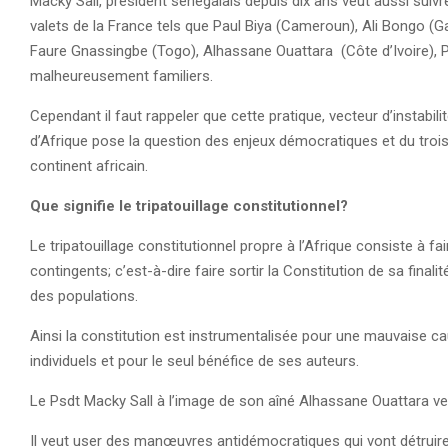
Macky Sall, président sénégalais depuis dix ans veut aussi suivre
valets de la France tels que Paul Biya (Cameroun), Ali Bongo (
Faure Gnassingbe (Togo), Alhassane Ouattara (Côte d’Ivoire), P
malheureusement familiers.
Cependant il faut rappeler que cette pratique, vecteur d’instabil
d’Afrique pose la question des enjeux démocratiques et du trois
continent africain.
Que signifie le tripatouillage constitutionnel?
Le tripatouillage constitutionnel propre à l’Afrique consiste à fa
contingents; c’est-à-dire faire sortir la Constitution de sa final
des populations.
Ainsi la constitution est instrumentalisée pour une mauvaise caus
individuels et pour le seul bénéfice de ses auteurs.
Le Psdt Macky Sall à l’image de son aîné Alhassane Ouattara veut
Il veut user des manœuvres antidémocratiques qui vont détruire 