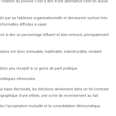
une rotation du pouvoir c’est à dire d’une alternance n’est en aucun
sés par sa faiblesse organisationnelle et demeurent surtout très
formelles difficiles à saisir.
c’est-à-dire un personnage influent et bien entouré, principalement
néens est donc immuable, inaltérable, indestructible, rendant
onc peu réceptif à ce genre de parti politique.
olitiques ethnicistes.
eur base électorale, les élections deviennent dans un tel contexte
graphique d’une ethnie, une sorte de recensement au fait.
iles l’acceptation mutuelle et la consolidation démocratique,