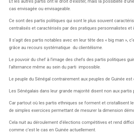
Et les autres partis ont le droit d’exister, mais la possibilité d’
cas envisagée ou envisageable.
Ce sont des partis politiques qui sont le plus souvent caractéri
centralisés et caractérisés par des pratiques personnalistes et in
Il s’agit des partis notables avec en leur tête des « big man », 
grâce au recours systématique du clientélisme.
Le pouvoir du chef à l’image des chefs des partis politiques gui
l’alternance même au sein du parti impossible.
Le peuple du Sénégal contrairement aux peuples de Guinée est d
Les Sénégalais dans leur grande majorité disent non aux partis p
Car partout où les partis ethniques se forment et cristallisent l
de simples exercices permettant de mesurer la dimension démo
Cela nuit au déroulement d’élections compétitives et rend diffic
comme c’est le cas en Guinée actuellement.