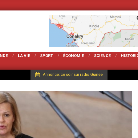
Votre Magarzine d'actu
ONDE
LA VIE
SPORT
ÉCONOMIE
SCIENCE
HISTORI
Annonce: ce soir sur radio Guinée