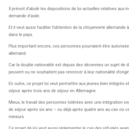
Il prévoit d’abolir les dispositions de loi actuelles relatives au
demande d’asile.
Et il veut aussi faciliter l’obtention de la citoyenneté allemand
dans le pays.
Plus important encore, ces personnes pourraient être autorisées 
allemand.
Car la double nationalité est depuis des décennies un sujet de d
peuvent ou ne souhaitent pas renoncer à leur nationalité d’origi
En outre, ce projet loi veut permettre aux jeunes bien intégrés et
séjour après trois ans de séjour en Allemagne.
Mieux, le travail des personnes tolérées avec une intégration exce
de séjour après six ans – ou déjà après quatre ans au cas où 
mineurs.
Ce projet de loi veut aussi réglementer le cas des réfugiés aya