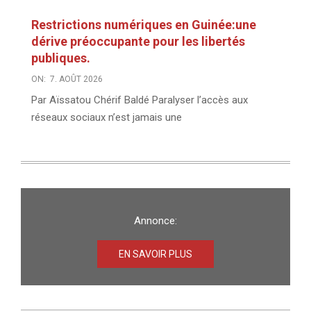
Restrictions numériques en Guinée:une
dérive préoccupante pour les libertés
publiques.
ON:
7. AOÛT 2026
Par Aïssatou Chérif Baldé Paralyser l’accès aux
réseaux sociaux n’est jamais une
Annonce:
EN SAVOIR PLUS