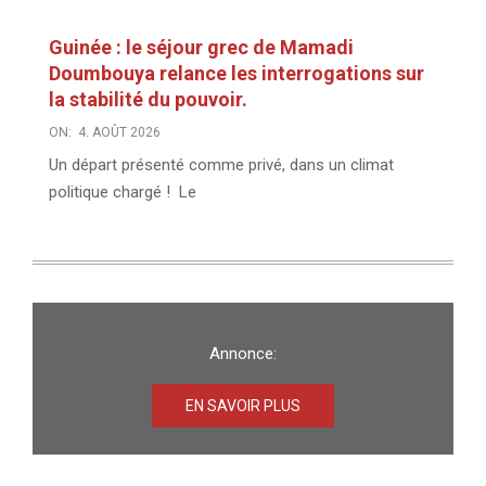
Guinée : le séjour grec de Mamadi
Doumbouya relance les interrogations sur
la stabilité du pouvoir.
ON:
4. AOÛT 2026
Un départ présenté comme privé, dans un climat
politique chargé ! Le
Annonce:
EN SAVOIR PLUS