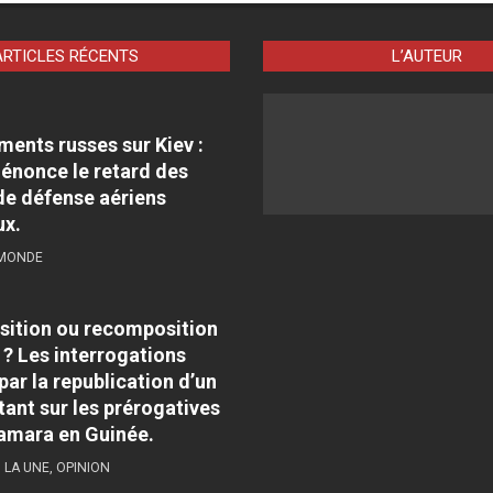
ARTICLES RÉCENTS
L’AUTEUR
nts russes sur Kiev :
énonce le retard des
e défense aériens
ux.
 MONDE
sition ou recomposition
 ? Les interrogations
par la republication d’un
tant sur les prérogatives
amara en Guinée.
,
LA UNE
,
OPINION