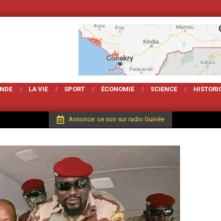
Votre Magarzine d'ac
ONDE
LA VIE
SPORT
ÉCONOMIE
SCIENCE
HISTORI
Annonce: ce soir sur radio Guinée