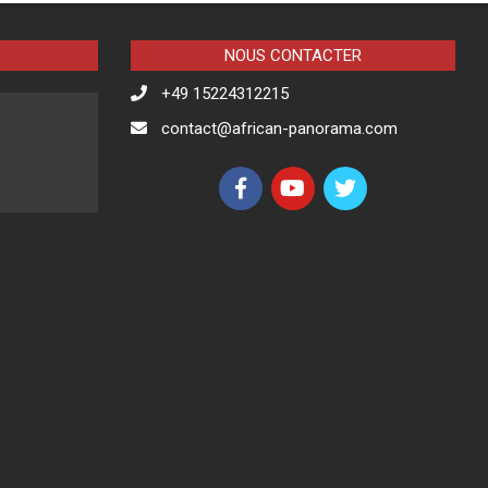
NOUS CONTACTER
+49 15224312215
contact@african-panorama.com