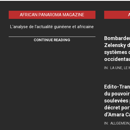
AFRICAN PANAROMA MAGAZINE
L'analyse de l'actualité guinéene et africaine
Bombardeme
CONTINUE READING
Zelensky d
systèmes d
occidenta
IN:
LA UNE
,
LE
Edito-Tran
du pouvoir
soulevées 
décret por
d’Amara C
IN:
ALLGEMEIN