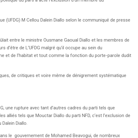
u politique du parti a acté l’exclusion d’un membre du
tique (UFDG) M Cellou Dalein Diallo selon le communiqué de presse
ûlait entre le ministre Ousmane Gaoual Diallo et les membres de
urs d’être de L’UFDG malgré qu’il occupe au sein du
me et de l’habitat et tout comme la fonction du porte-parole dudit
miques, de critiques et voire même de dénigrement systématique
 une rupture avec tant d’autres cadres du parti tels que
 alliés tels que Mouctar Diallo du parti NFD, c’est l’exclusion de
 Dalein Diallo.
 dans le gouvernement de Mohamed Beavogui, de nombreux