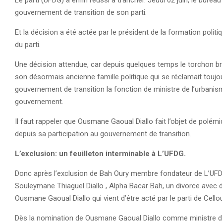
Le parti (UFDG) a enfin réussi à trancher. Jeudi 02 juin, le burea
gouvernement de transition de son parti.
Et la décision a été actée par le président de la formation poli
du parti.
Une décision attendue, car depuis quelques temps le torchon br
son désormais ancienne famille politique qui se réclamait toujo
gouvernement de transition la fonction de ministre de l’urbanis
gouvernement.
Il faut rappeler que Ousmane Gaoual Diallo fait l’objet de polé
depuis sa participation au gouvernement de transition.
L’exclusion: un feuilleton interminable à L’UFDG.
Donc après l’exclusion de Bah Oury membre fondateur de L’UFDG,
Souleymane Thiaguel Diallo , Alpha Bacar Bah, un divorce avec des
Ousmane Gaoual Diallo qui vient d’être acté par le parti de Cellou
Dès la nomination de Ousmane Gaoual Diallo comme ministre