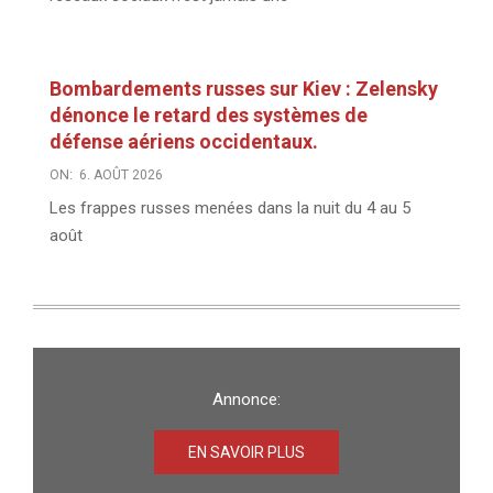
Bombardements russes sur Kiev : Zelensky
dénonce le retard des systèmes de
défense aériens occidentaux.
ON:
6. AOÛT 2026
Les frappes russes menées dans la nuit du 4 au 5
août
Annonce:
EN SAVOIR PLUS