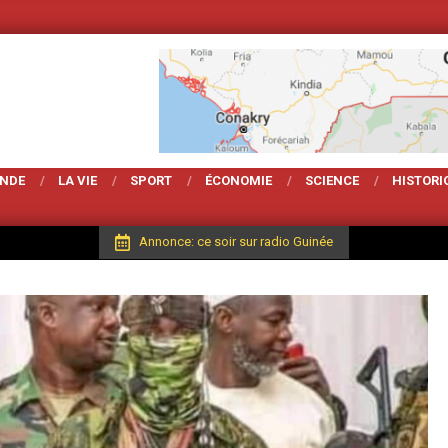
Votre Magarzine d'actu
ONDE
LA VIE
SPORT
ÉCONOMIE
SCIENCE
HISTORI
Annonce: ce soir sur radio Guinée