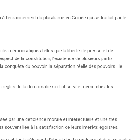
n à l’enracinement du pluralisme en Guinée qui se traduit par le
es démocratiques telles que:la liberté de presse et de
respect de la constitution, l’existence de plusieurs partis
la conquête du pouvoir, la séparation réelle des pouvoirs , le
es règles de la démocratie soit observée même chez les
sée par une déficience morale et intellectuelle et une très
 souvent liée à la satisfaction de leurs intérêts égoïstes.
atoire,oubliant qu’ils sont d’abord des formateurs et des exemples.