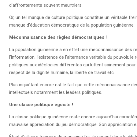
d’affrontements souvent meurtriers.
Or, un tel manque de culture politique constitue un véritable frei
manque d’éducation démocratique de la population guinéenne.
Méconnaissance des règles démocratiques !
La population guinéenne a en effet une méconnaissance des règl
l’information, l’existence de l’alternance véritable du pouvoir, le 
politiques aux idéologies différentes qui luttent sainement pour 
respect de la dignité humaine, la liberté de travail etc…
Plus inquiétant encore est le fait que cette méconnaissance d
intellectuels notamment les leaders politiques.
Une classe politique égoïste !
La classe politique guinéenne reste encore aujourd’hui caractéri
mauvaise appréciation du jeu démocratique. Son appréciation est
Étant d’ailleurs toujours de mauvaise foi, ils nagent dans le dil