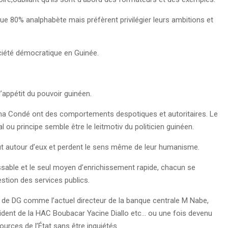
que 80% analphabète mais préfèrent privilégier leurs ambitions et
iété démocratique en Guinée.
l’appétit du pouvoir guinéen.
pha Condé ont des comportements despotiques et autoritaires. Le
 ou principe semble être le leitmotiv du politicien guinéen.
 tout autour d’eux et perdent le sens même de leur humanisme.
issable et le seul moyen d’enrichissement rapide, chacun se
estion des services publics.
F, de DG comme l’actuel directeur de la banque centrale M Nabe,
ésident de la HAC Boubacar Yacine Diallo etc… ou une fois devenu
sources de l’État sans être inquiétés.