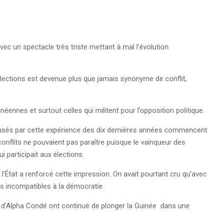
ec un spectacle très triste mettant à mal l’évolution
lections est devenue plus que jamais synonyme de conflit,
éennes et surtout celles qui militent pour l’opposition politique.
busés par cette expérience des dix dernières années commencent
conflits ne pouvaient pas paraître puisque le vainqueur des
ui participait aux élections.
l’État a renforcé cette impression. On avait pourtant cru qu’avec
ues incompatibles à la démocratie
ime d’Alpha Condé ont continué de plonger la Guinée dans une