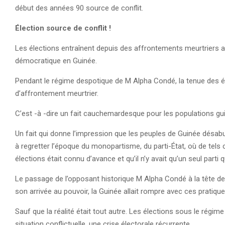
début des années 90 source de conflit.
Élection source de conflit
!
Les élections entraînent depuis des affrontements meurtriers av
démocratique en Guinée.
Pendant le régime despotique de M Alpha Condé, la tenue des é
d’affrontement meurtrier.
C’est -à -dire un fait cauchemardesque pour les populations guin
Un fait qui donne l’impression que les peuples de Guinée désa
à regretter l’époque du monopartisme, du parti-État, où de tels 
élections était connu d’avance et qu’il n’y avait qu’un seul parti q
Le passage de l’opposant historique M Alpha Condé à la tête de 
son arrivée au pouvoir, la Guinée allait rompre avec ces pratiq
Sauf que la réalité était tout autre. Les élections sous le rég
situation conflictuelle, une crise électorale récurrente.