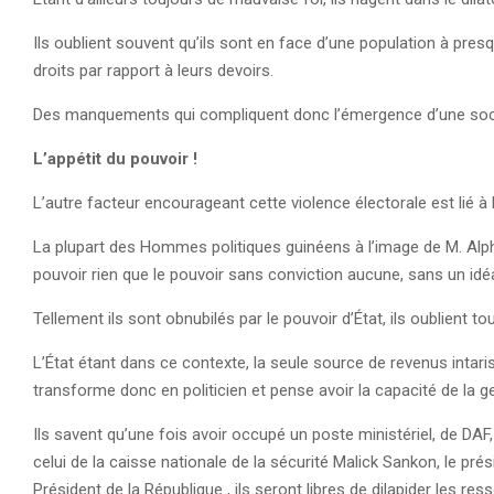
Ils oublient souvent qu’ils sont en face d’une population à pres
droits par rapport à leurs devoirs.
Des manquements qui compliquent donc l’émergence d’une soc
L’appétit du pouvoir !
L’autre facteur encourageant cette violence électorale est lié à 
La plupart des Hommes politiques guinéens à l’image de M. Al
pouvoir rien que le pouvoir sans conviction aucune, sans un idéal
Tellement ils sont obnubilés par le pouvoir d’État, ils oublient
L’État étant dans ce contexte, la seule source de revenus intar
transforme donc en politicien et pense avoir la capacité de la g
Ils savent qu’une fois avoir occupé un poste ministériel, de DA
celui de la caisse nationale de la sécurité Malick Sankon, le pr
Président de la République , ils seront libres de dilapider les res