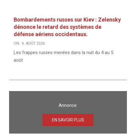
Bombardements russes sur Kiev : Zelensky
dénonce le retard des systèmes de
défense aériens occidentaux.
ON:
6. AOÛT 2026
Les frappes russes menées dans la nuit du 4 au 5
août
Annonce:
EN SAVOIR PLUS