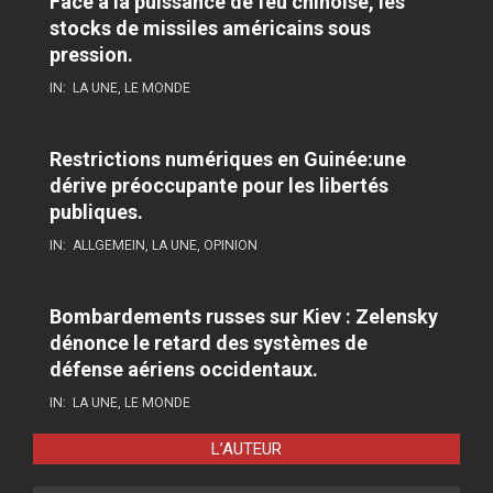
Face à la puissance de feu chinoise, les
stocks de missiles américains sous
pression.
IN:
LA UNE
,
LE MONDE
Restrictions numériques en Guinée:une
dérive préoccupante pour les libertés
publiques.
IN:
ALLGEMEIN
,
LA UNE
,
OPINION
Bombardements russes sur Kiev : Zelensky
dénonce le retard des systèmes de
défense aériens occidentaux.
IN:
LA UNE
,
LE MONDE
L’AUTEUR